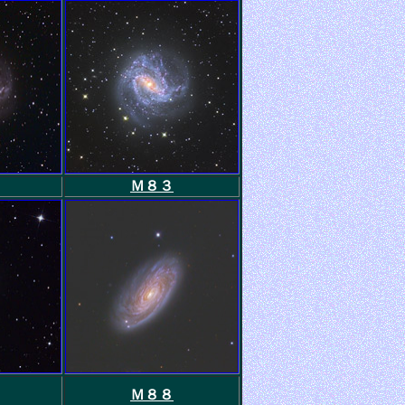
Ｍ８３
Ｍ８８