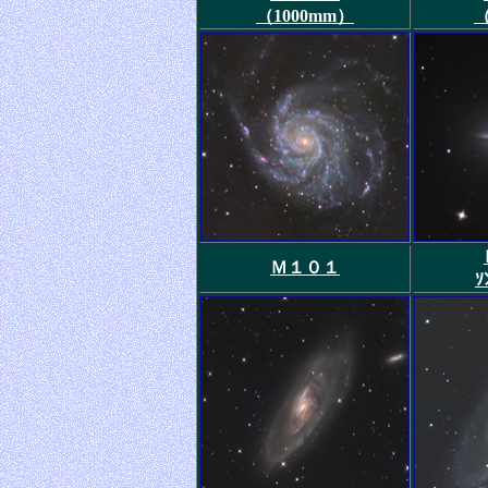
（1000mm）
（
Ｍ１０１
ｿ