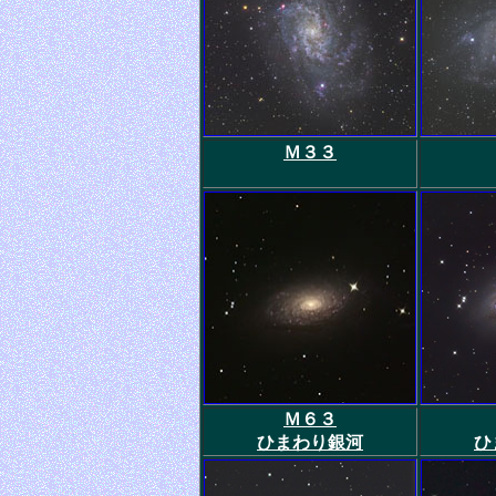
Ｍ３３
Ｍ６３
ひまわり銀河
ひ