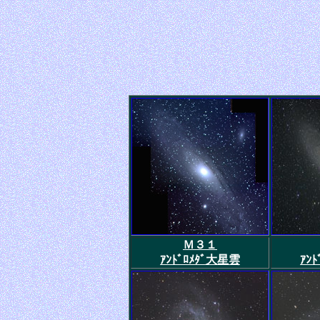
Ｍ３１
ｱﾝﾄﾞﾛﾒﾀﾞ大星雲
ｱﾝ