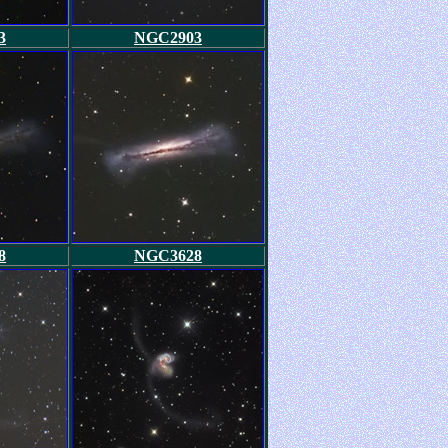
3
NGC2903
8
NGC3628