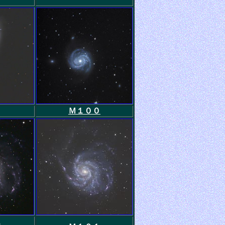
Ｍ１００
１