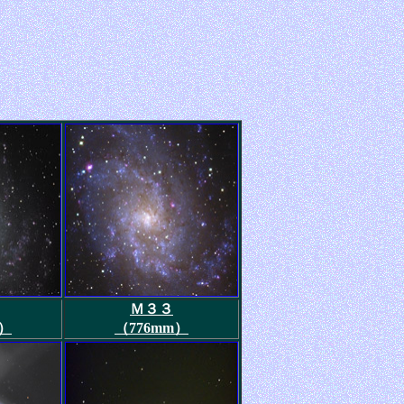
Ｍ３３
m）
（776mm）