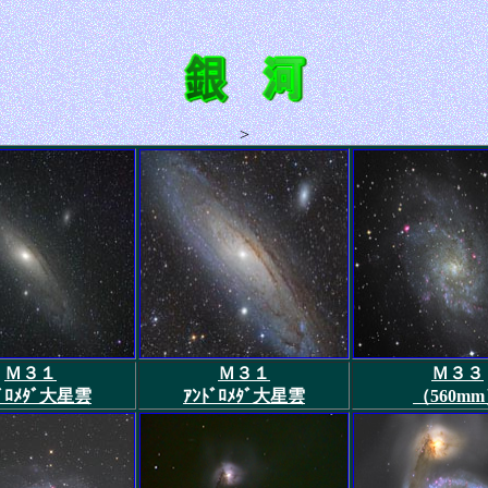
>
Ｍ３１
Ｍ３１
Ｍ３３
ﾄﾞﾛﾒﾀﾞ大星雲
ｱﾝﾄﾞﾛﾒﾀﾞ大星雲
（560m