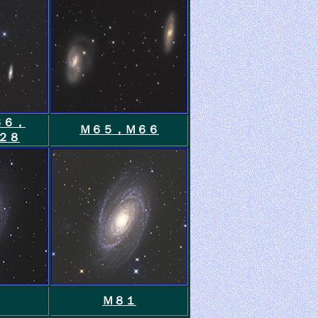
６６，
Ｍ６５，Ｍ６６
２８
Ｍ８１