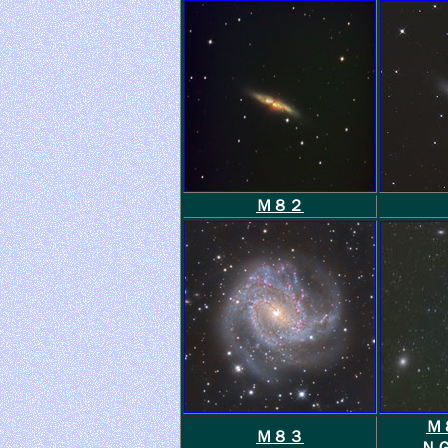
Ｍ８２
Ｍ
Ｍ８３
Ｎ