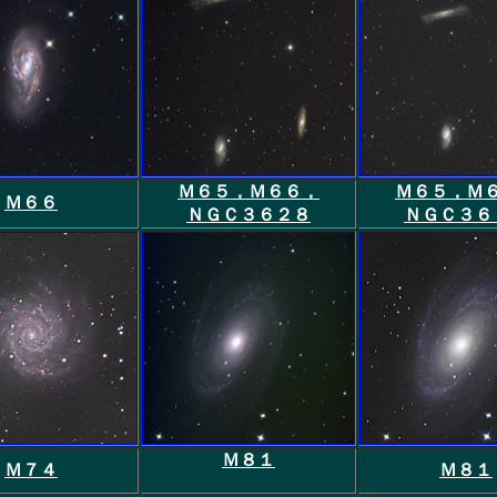
Ｍ６５，Ｍ６６，
Ｍ６５，Ｍ
Ｍ６６
ＮＧＣ３６２８
ＮＧＣ３６
Ｍ８１
Ｍ７４
Ｍ８１