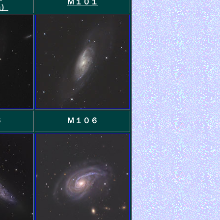
Ｍ１０１
m）
６
Ｍ１０６