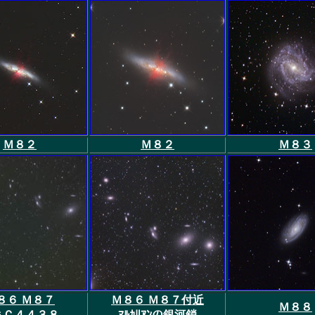
Ｍ８２
Ｍ８２
Ｍ８３
８６ Ｍ８７
Ｍ８６ Ｍ８７付近
Ｍ８８
ＧＣ４４３８
ﾏﾙｶﾘｱﾝの銀河鎖