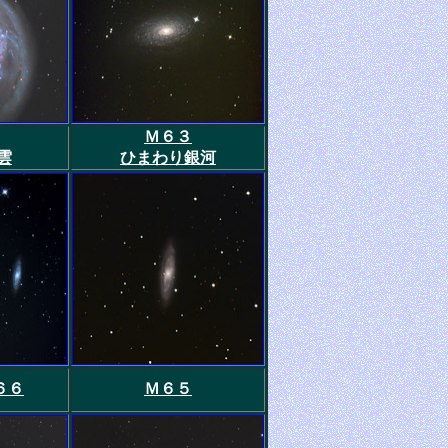
Ｍ６３
雲
ひまわり銀河
６６
Ｍ６５