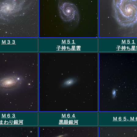
Ｍ５１
Ｍ５１
Ｍ３３
子持ち星雲
子持ち星
Ｍ６３
Ｍ６４
Ｍ６５, Ｍ
まわり銀河
黒眼銀河