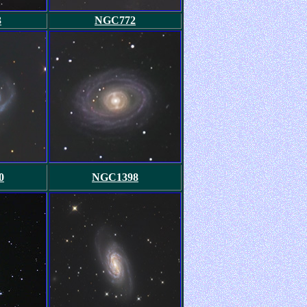
3
NGC772
0
NGC1398