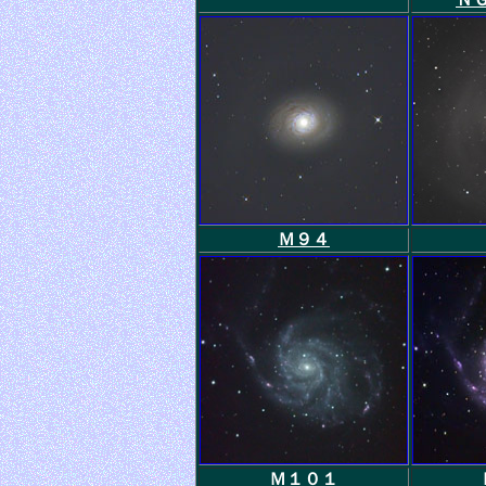
Ｍ９４
Ｍ１０１