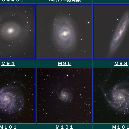
Ｍ９４
Ｍ９５
Ｍ９８
Ｍ１０１
Ｍ１０１
Ｍ１０