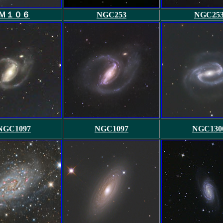
Ｍ１０６
NGC253
NGC25
NGC1097
NGC1097
NGC130