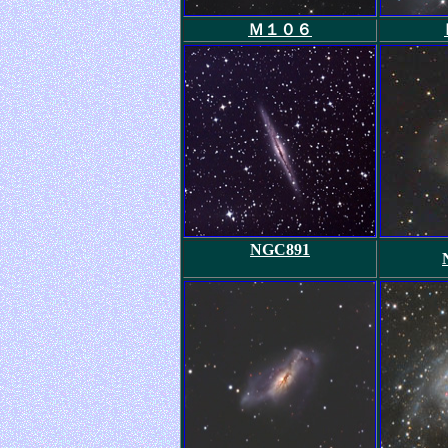
Ｍ１０６
NGC891