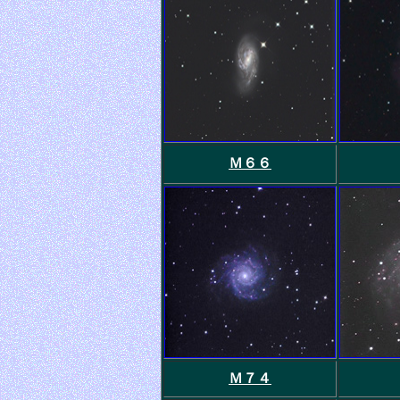
Ｍ６６
Ｍ７４