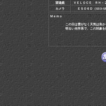
望遠鏡
ＶＥＬＯＣＥ ＲＨ－
カメラ
ＥＳＯ６Ｄ（SEO-SP
Ｍｅｍｏ
この日は雲がなく天気は良かったも
明るい光学系で、この対象を撮っ