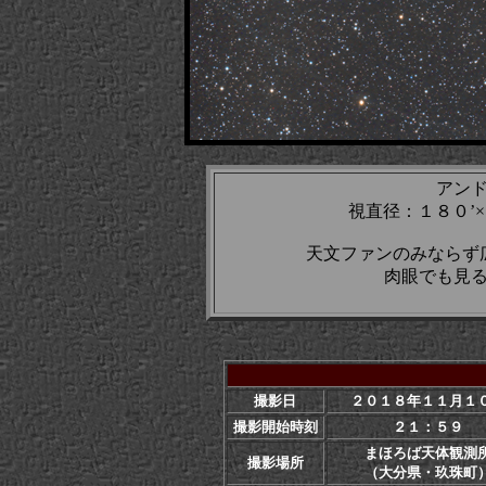
アン
視直径：１８０’
天文ファンのみならず
肉眼でも見
撮影日
２０１８年１１月１
撮影開始時刻
２１：５９
まほろば天体観測
撮影場所
（大分県・玖珠町