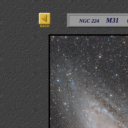
M31
NGC 224
（