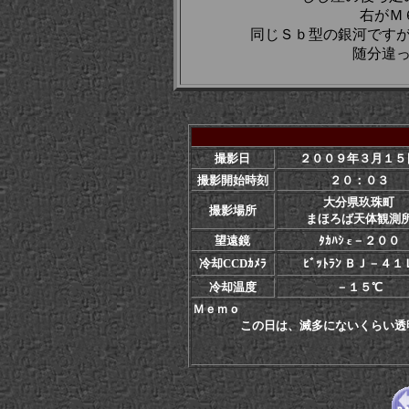
右がＭ
同じＳｂ型の銀河です
随分違
撮影日
２００９年３月１５
撮影開始時刻
２０：０３
大分県玖珠町
撮影場所
まほろば天体観測
望遠鏡
ﾀｶﾊｼ ε－２００
冷却CCDｶﾒﾗ
ﾋﾞｯﾄﾗﾝ ＢＪ－４１
冷却温度
－１５℃
Ｍｅｍｏ
この日は、滅多にないくらい透