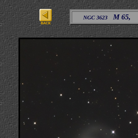
M 65,
NGC 3623