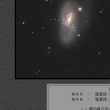
Ｍ６５ ： 視直径
Ｍ６６ ： 視直径
しし座の後ろ足