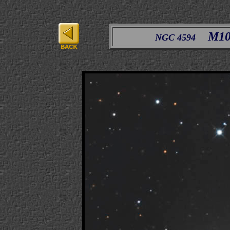
M10
NGC 4594