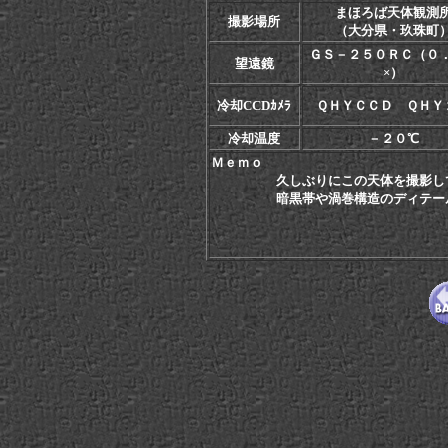
まほろば天体観測
撮影場所
（大分県・玖珠町
ＧＳ－２５０ＲＣ（０
望遠鏡
×）
冷却CCDｶﾒﾗ
ＱＨＹＣＣＤ ＱＨＹ
冷却温度
－２０℃
Ｍｅｍｏ
久しぶりにこの天体を撮影して
暗黒帯や渦巻構造のディテールを描