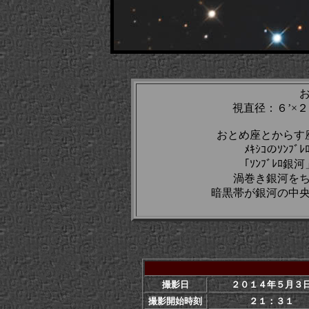
視直径：６’×
おとめ座とからす
ﾒｷｼｺのｿﾝ
「ｿﾝﾌﾞﾚﾛ
渦巻き銀河を
暗黒帯が銀河の中
撮影日
２０１４年５月３
撮影開始時刻
２１：３１