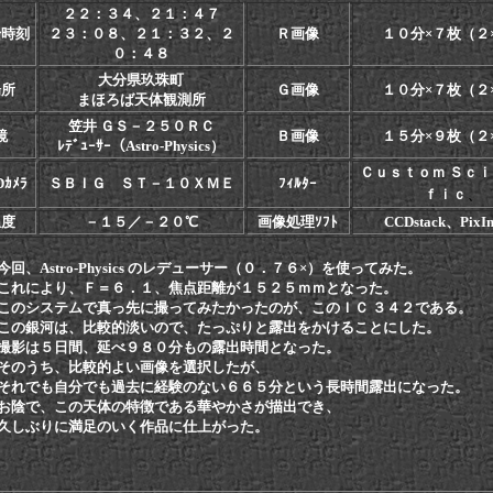
２２：３４、２１：４７
始時刻
２３：０８、２１：３２、２
Ｒ画像
１０分×７枚（２
０：４８
大分県玖珠町
場所
Ｇ画像
１０分×７枚（２
まほろば天体観測所
笠井 ＧＳ－２５０ＲＣ
鏡
Ｂ画像
１５分×９枚（２
ﾚﾃﾞｭｰｻｰ（Astro-Physics）
Ｃｕｓｔｏｍ Ｓｃ
ｶﾒﾗ
ＳＢＩＧ ＳＴ－１０ＸＭＥ
ﾌｨﾙﾀｰ
、
ｆｉｃ
温度
－１５／－２０℃
画像処理ｿﾌﾄ
CCDstack、PixIn
、Astro-Physics のレデューサー（０．７６×）を使ってみた。
より、Ｆ＝６．１、焦点距離が１５２５ｍｍとなった。
ステムで真っ先に撮ってみたかったのが、このＩＣ ３４２である。
河は、比較的淡いので、たっぷりと露出をかけることにした。
５日間、延べ９８０分もの露出時間となった。
ち、比較的よい画像を選択したが、
も自分でも過去に経験のない６６５分という長時間露出になった。
、この天体の特徴である華やかさが描出でき、
りに満足のいく作品に仕上がった。