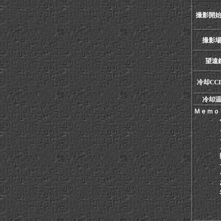
撮影開
撮影
望遠
冷却CCD
冷却
Ｍｅｍｏ
今回
これに
このシ
この銀
撮影は
そのう
それで
お陰で
久しぶ