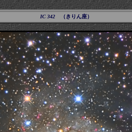
IC 342
（きりん座）