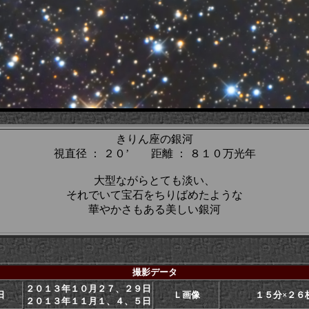
きりん座の銀河
視直径 ： ２０’ 距離 ： ８１０万光年
大型ながらとても淡い、
それでいて宝石をちりばめたような
華やかさもある美しい銀河
撮影データ
２０１３年１０月２７、２９日
日
Ｌ画像
１５分×２６
２０１３年１１月１、４、５日