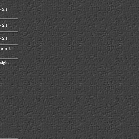
×２）
×２）
×２）
ｉｅｎｔｉ
sight