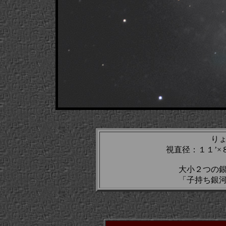
り
視直径：１１’
大小２つの
「子持ち銀