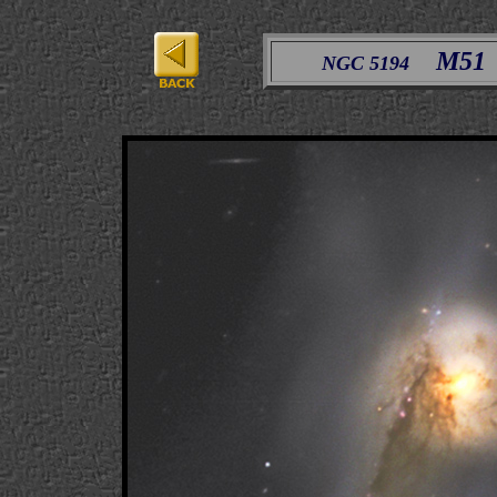
M51
NGC 5194