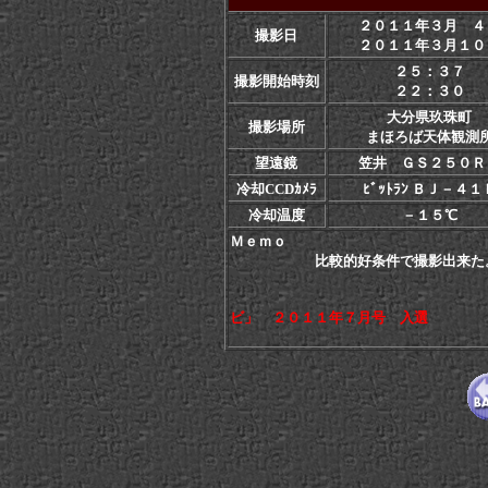
２０１１年３月 ４
撮影日
２０１１年３月１０
２５：３７
撮影開始時刻
２２：３０
大分県玖珠町
撮影場所
まほろば天体観測
望遠鏡
笠井 ＧＳ２５０Ｒ
冷却CCDｶﾒﾗ
ﾋﾞｯﾄﾗﾝ ＢＪ－４１
冷却温度
－１５℃
Ｍｅｍｏ
比較的好条件で撮影出来た
ビ」 ２０１１年７月号 入選