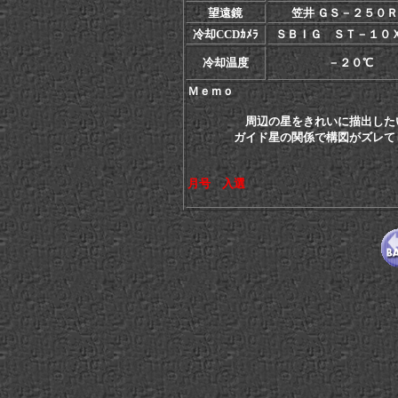
望遠鏡
笠井 ＧＳ－２５０
冷却CCDｶﾒﾗ
ＳＢＩＧ ＳＴ－１０
冷却温度
－２０℃
Ｍｅｍｏ
周辺の星をきれいに描出した
ガイド星の関係で構図がズレてしま
月号 入選