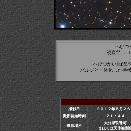
へびつ
視直径 ： 
へびつかい座β星
バルジと一体化した棒
撮影日
２０１２年５月２６
撮影開始時刻
２１：４４
大分県玖珠町
撮影場所
まほろば天体観測