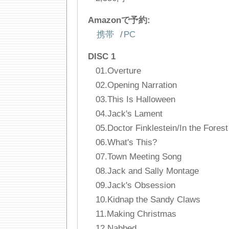
Amazonで予約:
携帯
/
PC
DISC 1
01.Overture
02.Opening Narration
03.This Is Halloween
04.Jack's Lament
05.Doctor Finklestein/In the Forest
06.What's This?
07.Town Meeting Song
08.Jack and Sally Montage
09.Jack's Obsession
10.Kidnap the Sandy Claws
11.Making Christmas
12.Nabbed