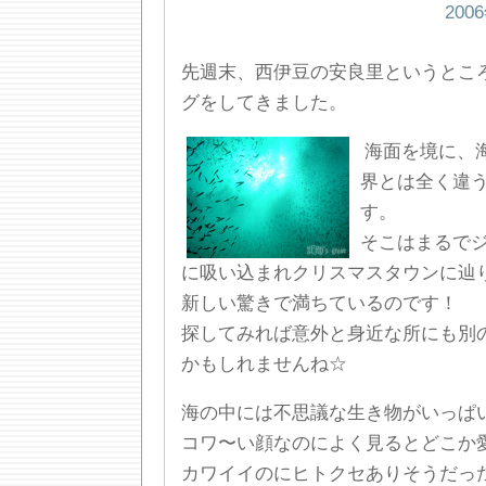
200
先週末、西伊豆の安良里というとこ
グをしてきました。
海面を境に、
界とは全く違
す。
そこはまるで
に吸い込まれクリスマスタウンに辿
新しい驚きで満ちているのです！
探してみれば意外と身近な所にも別
かもしれませんね☆
海の中には不思議な生き物がいっぱ
コワ〜い顔なのによく見るとどこか
カワイイのにヒトクセありそうだっ