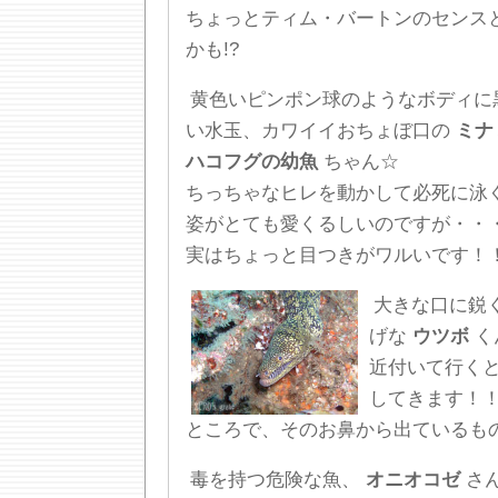
ちょっとティム・バートンのセンス
かも!?
黄色いピンポン球のようなボディに
い水玉、カワイイおちょぼ口の
ミナ
ハコフグの幼魚
ちゃん☆
ちっちゃなヒレを動かして必死に泳
姿がとても愛くるしいのですが・・
実はちょっと目つきがワルいです！
大きな口に鋭
げな
ウツボ
く
近付いて行く
してきます！
ところで、そのお鼻から出ているも
毒を持つ危険な魚、
オニオコゼ
さ