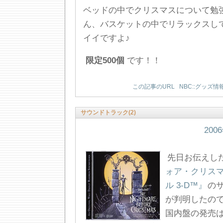
ベッドの中でクリスマスについて勉
ん、バスケットの中でリラックスし
イイですよ♪
限定500個
です！！
この記事のURL
NBC::グッズ情
サウンドトラック(2)
200
先日お伝えし
ォア・クリスマ
ル 3-D™』
の
が判明したの
国内盤の発売