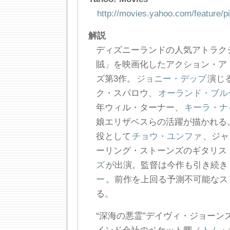
http://movies.yahoo.com/feature/p
解説
ディズニーランドの人気アトラク
賊」を映画化したアクション・ア
ズ第3作。
ジョニー・デップ
演じ
ク・スパロウ、
オーランド・ブル
年ウィル・ターナー、
キーラ・ナ
娘エリザベスらの活躍が描かれる
役として
チョウ・ユンファ
、ジャ
ーリング・ストーンズのギタリス
ズ
が出演。監督は今作も引き続き
ー
。前作を上回る予測不可能なス
る。
“深海の悪霊”デイヴィ・ジョーン