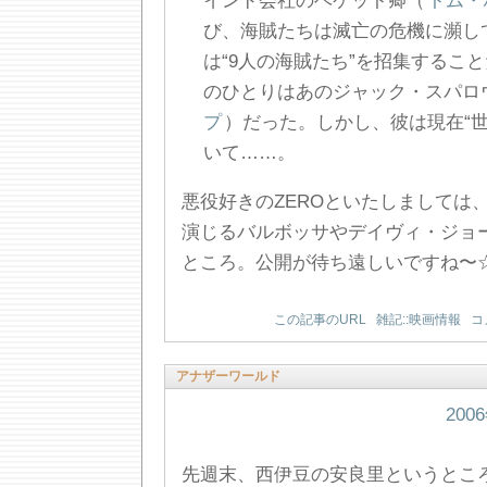
インド会社のベケット卿（
トム・
び、海賊たちは滅亡の危機に瀕し
は“9人の海賊たち”を招集するこ
のひとりはあのジャック・スパロ
プ
）だった。しかし、彼は現在“世
いて……。
悪役好きのZEROといたしましては
演じるバルボッサやデイヴィ・ジョ
ところ。公開が待ち遠しいですね〜
この記事のURL
雑記::映画情報
コ
アナザーワールド
200
先週末、西伊豆の安良里というとこ