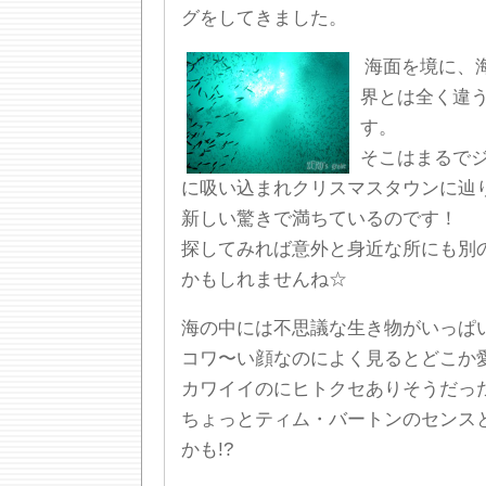
グをしてきました。
海面を境に、
界とは全く違
す。
そこはまるで
に吸い込まれクリスマスタウンに辿
新しい驚きで満ちているのです！
探してみれば意外と身近な所にも別
かもしれませんね☆
海の中には不思議な生き物がいっぱ
コワ〜い顔なのによく見るとどこか
カワイイのにヒトクセありそうだっ
ちょっとティム・バートンのセンス
かも!?