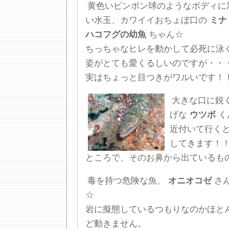
黄色いピンポン球のようなボディに
い水玉、カワイイおちょぼ口の
ミナ
ハコフグの幼魚
ちゃん☆
ちっちゃなヒレを動かして必死に泳
姿がとても愛くるしいのですが・・
実はちょっと目つきがワルいです！
大きな口に鋭
げな
ウツボ
く
近付いて行く
してきます！
ところで、そのお鼻から出ているも
毒を持つ危険な魚、
オニオコゼ
さ
☆
岩に擬態しているつもりなのかほと
ど動きません。