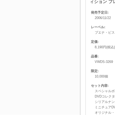
ィション プ
発売予定日:
2006/11/22
レーベル:
ブエナ・ビス
定価:
8,190円(税込)
品番:
VWDS-3269
限定:
10,000個
セット内容:
スペシャルボ
DVDコレク
シリアルナン
ミニチュアD
オリジナル・