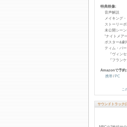
特典映像:
音声解説
メイキング・
ストーリーボ
未公開シーン
“ナイトメア
ポスター&劇
ティム・バー
『ヴィンセ
『フランケ
Amazonで予約:
携帯
/
PC
こ
サウンドトラック(3
NBCの2枚組サ