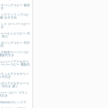
ッチバッグコピー 激安
引き
テックフィリップコピ
n級 おすすめ
ランド スーパーコピー
引き
シャールミルコピー 代
 安心
ラダバッグコピー 代引
対応
ッチ財布スーパーコピ
 通販代引き
ロムハーツアクセサリ
スーパーコピー 通販代
き
ルティエアクセサリー
 代引き
ルガリアクセサリーコ
 代引き 届く
パー コピー ブラン
代引き
obfactoryロレックス