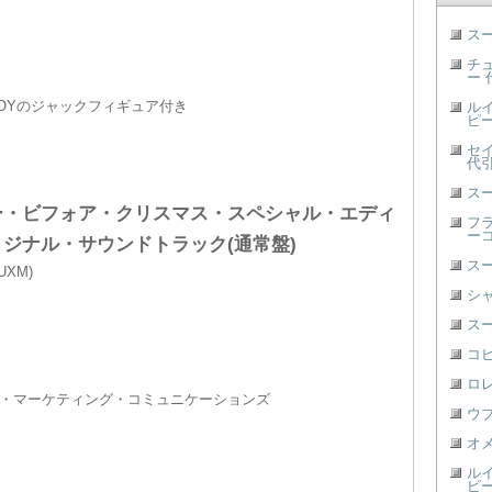
ス
チ
ー 
 TOYのジャックフィギュア付き
ル
ピー
セ
代
ス
ー・ビフォア・クリスマス・スペシャル・エディ
フ
ー
ジナル・サウンドトラック(通常盤)
ス
DUXM)
シ
ス
コ
ロ
・マーケティング・コミュニケーションズ
ウ
オ
ル
ピー