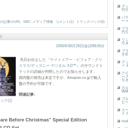
グ
代
パ
ー 
の記事のURL
NBC::メディア情報
コメント(1)
トラックバック(0)
ブ
代
)
リ
引き
2006年09月29日(金)20時36分
プ
き
先日お伝えした
『ナイトメアー・ビフォア・クリ
グ
ー
スマス/ディズニー デジタル 3-D™』
のサウンドト
ラックの詳細が判明したのでお知らせします。
ク
ー
国内盤の発売は未定ですが、Amazon.co.jpで輸入
引
盤の予約が可能です。
カ
偽物
関連記事:
ブ
ク(1)
ピー
スー
ド 
are Before Christmas" Special Edition
no
2-CD Set