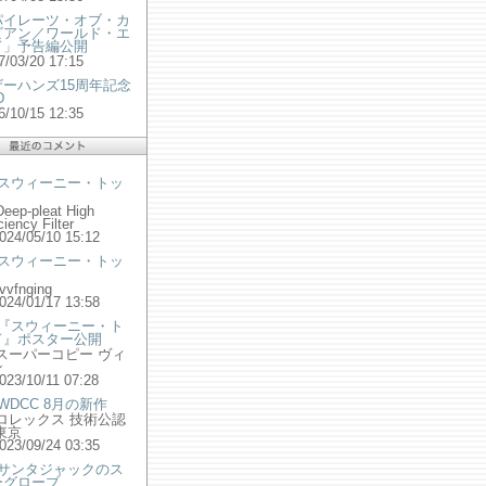
パイレーツ・オブ・カ
ビアン／ワールド・エ
ド」予告編公開
7/03/20 17:15
ザーハンズ15周年記念
D
6/10/15 12:35
:スウィーニー・トッ
Deep-pleat High
ciency Filter
2024/05/10 15:12
:スウィーニー・トッ
rvvfnging
2024/01/17 13:58
:『スウィーニー・ト
ド』ポスター公開
 スーパーコピー ヴィ
ン
2023/10/11 07:28
:WDCC 8月の新作
 ロレックス 技術公認
東京
2023/09/24 03:35
:サンタジャックのス
ーグローブ