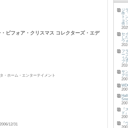
ジ
作「
ト
ョン
売
202
ー・ビフォア・クリスマス コレクターズ・エデ
セ
し
ウ
202
フ
ー
う
プ
202
サ
グ
タ・ホーム・エンターテイメント
200
WD
200
Hal
Sno
200
『
ド
200
『
2006/12/31
200