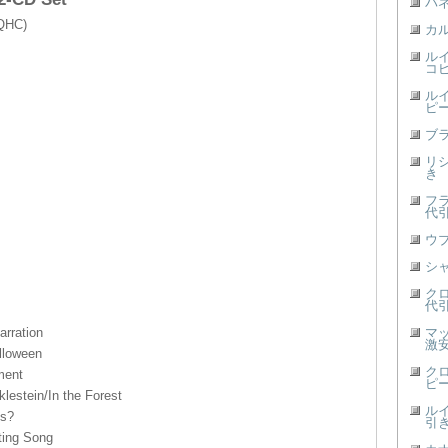
パ
QHC)
カ
ル
コ
ル
ピー
ブ
リ
き
フ
代
ウブ
シ
ク
代
arration
マ
激安
lloween
ク
ment
ピー
klestein/In the Forest
ル
is?
引
ting Song