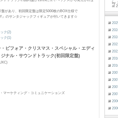
by
at 
盤があり、初回限定盤は限定5000枚のBOX仕様で
 TOY』のサンタジャックフィギュアが付いてきます☆
20
20
ク(2)
20
ク(1)
20
ー・ビフォア・クリスマス・スペシャル・エディ
20
ジナル・サウンドトラック(初回限定盤)
20
UXC)
20
20
20
20
・マーケティング・コミュニケーションズ
20
20
20