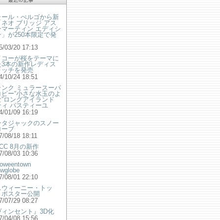
ラール・ぺルゴから新
ネオ ブリッジ アス
ンマーティン エディシ
」が250本限定で発
！
5/03/20 17:13
イコーが桜をテーマに
た3本の新作レディス
ォッチを発売
4/10/24 18:51
ランク ミュラースーパ
コピー“小さな水玉のよ
な”ロングアイランド
ティ パスティーユ
4/01/09 16:19
ンタジャックのスノー
ローブ
7/08/18 18:11
CC 8月の新作
7/08/03 10:36
loweentown
wglobe
7/08/01 22:10
スウィーニー・トッ
』ポスター公開
7/07/29 08:27
ヴィンセント』3D化
7/04/08 15:56