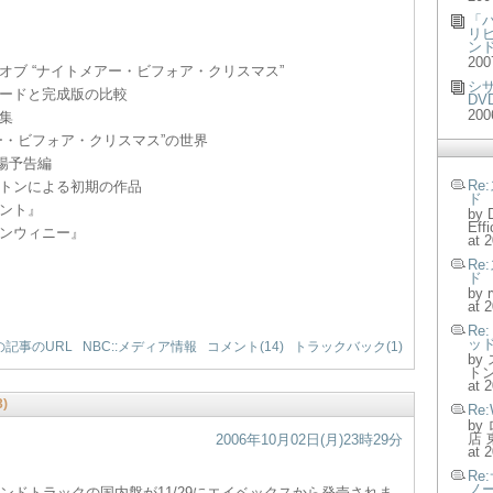
「
リ
ン
200
オブ “ナイトメアー・ビフォア・クリスマス”
シ
ードと完成版の比較
DV
200
集
ー・ビフォア・クリスマス”の世界
場予告編
Re
トンによる初期の作品
ド
ント』
by 
Effi
ンウィニー』
at 
Re
ド
by 
at 
Re
ッ
の記事のURL
NBC::メディア情報
コメント(14)
トラックバック(1)
by
ト
at 
)
Re
by
店 
2006年10月02日(月)23時29分
at 
Re
ノ
ウンドトラックの国内盤が11/29にエイベックスから発売されま