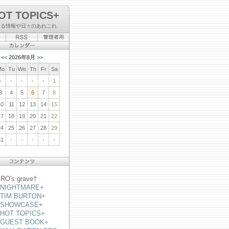
OT TOPICS+
なる情報や日々のあれこれ
<<
2026年8月
>>
Mo
Tu
We
Th
Fr
Sa
-
-
-
-
-
1
3
4
5
6
7
8
10
11
12
13
14
15
17
18
19
20
21
22
24
25
26
27
28
29
31
-
-
-
-
-
RO's grave†
+NIGHTMARE+
+TIM BURTON+
+SHOWCASE+
HOT TOPICS+
+GUEST BOOK+