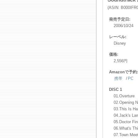
(ASIN: B000IFR
発売予定日:
2006/10/24
レーベル:
Disney
価格:
2,556円
Amazonで予約:
携帯
/
PC
DISC 1
01.Overture
02.Opening N
03.This Is Ha
04.Jack's La
05.Doctor Fin
06.What's Th
07.Town Mee