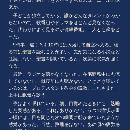
て見ている。朝ドラを欠かさず見るのは
『エール』
以
来か。
子どもが独立してから、誰がどんなタレントかわか
らないので、歌番組やドラマをほとんど見なくなっ
た。代わりによく見るのが健康番組。二人とも歳をと
った。
9時半、遅くとも10時には入浴して自室へ入る。寝
る前は
聖書
を読むことが多い。先が気になる小説など
は読まない。聖書を開いていると、次第に眠気が強く
なる。
最近、ラジオを聴かなくなった。在宅勤務中にも流
していないし、就寝前にも聴かない。ときどき聴いて
いるのは、プロテスタント教会の説教。これもまた、
上手に眠気を誘う。
夜はよく眠れている。朝、目覚めたときにも、熟睡
した実感がある。これはありがたい。うつの症状が重
い頃には、目を閉じた次の瞬間に朝が来ていたような
感覚があった。当然、熟睡感はない。あの頃の疲労感