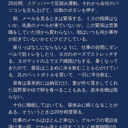
20分間、
ステッパー
で足踏み運動。それから会社のパ
ソコンを立ち上げて、出勤のボタンを押す。
朝、メールを見るときは緊張する。ミスの指摘はな
いか。叱責のメールが来ていないか。この緊張は営業
職をしていた頃から変わらない。朝はいつも何か事件
が起きていないかとビクビクしている。
座りっぱなしにならないように、仕事の合間にダン
ベルで筋トレをしたり、ヨガのポーズでストレッチす
る。ヨガマットの上でエア縄跳びもする。暑くなって
きたので、最近はこまめに水を飲むことも心がけてい
る。2Lのペットボトルを置いて、一日に半分飲む。
昼食は基本的には納豆だけ。妻が作り置きしてくれ
た温野菜やゆで卵を食べることもある。炭水化物は取
らない。
十分に睡眠してはいても、昼休みに眠くなることが
ある。そういうときは20分程度寝る。
仕事のメールはほとんど来ない。グループの電話会
議は週一回。だから誰とも話すことなく終業時間の5