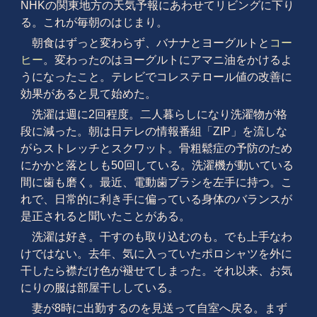
NHKの関東地方の天気予報にあわせてリビングに下り
る。これが毎朝のはじまり。
朝食はずっと変わらず、バナナとヨーグルトと
コー
ヒー
。変わったのはヨーグルトにアマニ油をかけるよ
うになったこと。テレビでコレステロール値の改善に
効果があると見て始めた。
洗濯は週に2回程度。二人暮らしになり洗濯物が格
段に減った。朝は日テレの情報番組「ZIP」を流しな
がらストレッチとスクワット。骨粗鬆症の予防のため
にかかと落としも50回している。洗濯機が動いている
間に歯も磨く。最近、電動歯ブラシを左手に持つ。こ
れで、日常的に利き手に偏っている身体のバランスが
是正されると聞いたことがある。
洗濯は好き。干すのも取り込むのも。でも上手なわ
けではない。去年、気に入っていたポロシャツを外に
干したら襟だけ色が褪せてしまった。それ以来、お気
にりの服は部屋干ししている。
妻が8時に出勤するのを見送って自室へ戻る。まず