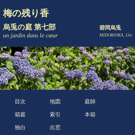
梅の残り香
烏兎の庭 第七部
碧岡烏兎
un jardin dans le cœur
MIDORIOKA, Uto
目次
地図
庭師
箱庭
索引
本箱
独白
出窓