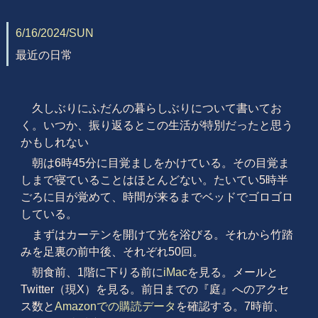
6/16/2024/SUN
最近の日常
久しぶりにふだんの暮らしぶりについて書いてお
く。いつか、振り返るとこの生活が特別だったと思う
かもしれない
朝は6時45分に目覚ましをかけている。その目覚ま
しまで寝ていることはほとんどない。たいてい5時半
ごろに目が覚めて、時間が来るまでベッドでゴロゴロ
している。
まずはカーテンを開けて光を浴びる。それから竹踏
みを足裏の前中後、それぞれ50回。
朝食前、1階に下りる前に
iMac
を見る。メールと
Twitter（現X）を見る。前日までの『庭』へのアクセ
ス数と
Amazonでの購読データ
を確認する。7時前、