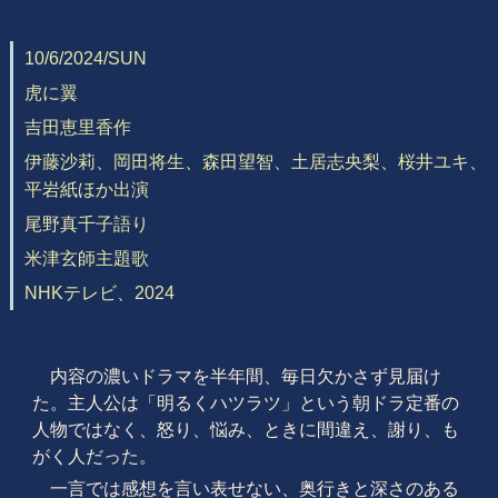
10/6/2024/SUN
虎に翼
吉田恵里香作
伊藤沙莉、岡田将生、森田望智、土居志央梨、桜井ユキ、
平岩紙ほか出演
尾野真千子語り
米津玄師主題歌
NHKテレビ、2024
内容の濃いドラマを半年間、毎日欠かさず見届け
た。主人公は「明るくハツラツ」という朝ドラ定番の
人物ではなく、怒り、悩み、ときに間違え、謝り、も
がく人だった。
一言では感想を言い表せない、奥行きと深さのある