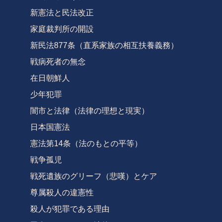
新憲法と民法改正
家庭裁判所の開設
新民法877条（直系家族の相互扶養義務）
戦病死者の無念
在日朝鮮人
少年犯罪
闇市と法律（法律の理想と現実）
日本国憲法
憲法第14条（法のもとの平等）
戦争孤児
戦死遺族のグリーフ（悲嘆）とケア
尊属殺人の違憲性
殺人が犯罪である理由