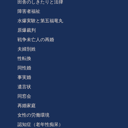
田舎のしきたりと法律
障害者福祉
水爆実験と第五福竜丸
原爆裁判
戦争未亡人の再婚
夫婦別姓
性転換
同性婚
事実婚
遺言状
同窓会
再婚家庭
女性の労働環境
認知症（老年性痴呆）