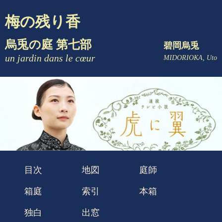
梅の残り香
烏兎の庭 第七部
碧岡烏兎
un jardin dans le cœur
MIDORIOKA, Uto
目次
地図
庭師
箱庭
索引
本箱
独白
出窓