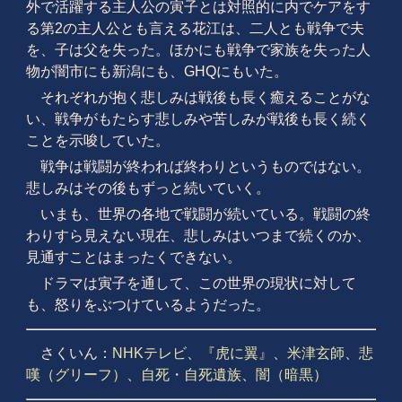
外で活躍する主人公の寅子とは対照的に内でケアをす
る第2の主人公とも言える花江は、二人とも戦争で夫
を、子は父を失った。ほかにも戦争で家族を失った人
物が闇市にも新潟にも、GHQにもいた。
それぞれが抱く悲しみは戦後も長く癒えることがな
い、戦争がもたらす悲しみや苦しみが戦後も長く続く
ことを示唆していた。
戦争は戦闘が終われば終わりというものではない。
悲しみはその後もずっと続いていく。
いまも、世界の各地で戦闘が続いている。戦闘の終
わりすら見えない現在、悲しみはいつまで続くのか、
見通すことはまったくできない。
ドラマは寅子を通して、この世界の現状に対して
も、怒りをぶつけているようだった。
さくいん：
NHKテレビ
、
『虎に翼』
、
米津玄師
、
悲
嘆（グリーフ）
、
自死・自死遺族
、
闇（暗黒）