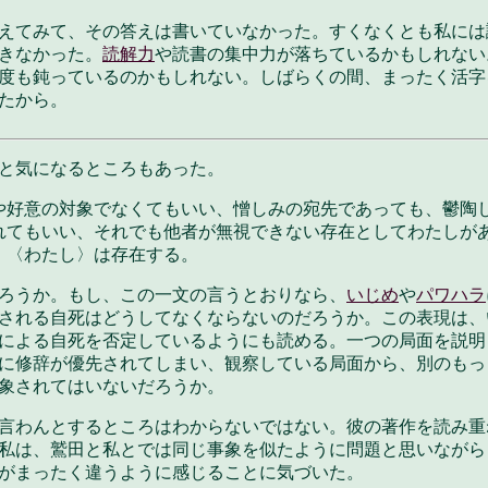
えてみて、その答えは書いていなかった。すくなくとも私には
きなかった。
読解力
や読書の集中力が落ちているかもしれない
度も鈍っているのかもしれない。しばらくの間、まったく活字
たから。
と気になるところもあった。
や好意の対象でなくてもいい、憎しみの宛先であっても、鬱陶
れてもいい、それでも他者が無視できない存在としてわたしが
、〈わたし〉は存在する。
ろうか。もし、この一文の言うとおりなら、
いじめ
や
パワハラ
される自死はどうしてなくならないのだろうか。この表現は、
による自死を否定しているようにも読める。一つの局面を説明
に修辞が優先されてしまい、観察している局面から、別のもっ
象されてはいないだろうか。
言わんとするところはわからないではない。彼の著作を読み重
私は、鷲田と私とでは同じ事象を似たように問題と思いながら
がまったく違うように感じることに気づいた。