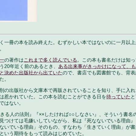
く一冊の本を読み終えた。むずかしい本ではないのに一月以上
。
一
の著作は
これまで多く読んでいる
。この本も書名だけは知っ
う20年近く前のあるとき、
ある出来事がきっかけになって、も
と決めた出版社から出ていた
ので、書店でも図書館でも、背表
た。
別の出版社から文庫本で再販されていることを知り、手に入れ
は惹かれていた。この本を読むことができる日を
待っていた
と
ではない。
できる人の法則』『××したければ○○しなさい』、そういう書名
見つけては毛嫌いしていながら、私は『死なないでいる理由』
ないでいる理由」そのもの、すなわち「生きていく理由」が書
という期待をもって読みはじめていた。