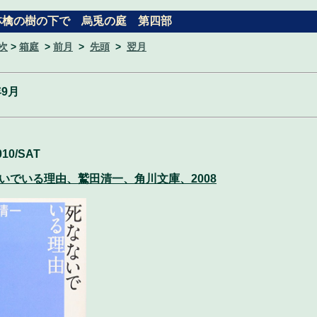
林檎の樹の下で 烏兎の庭 第四部
次
>
箱庭
>
前月
>
先頭
>
翌月
年9月
010/SAT
いでいる理由、鷲田清一、角川文庫、2008