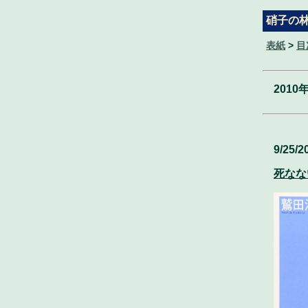
硝子の
表紙
>
目
2010
9/25/2
死なな