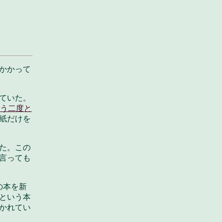
かかって
ていた。
う二度と
紙だけを
た。この
言っても
の本を新
という本
かれてい