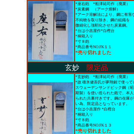
*座右鉋 *船津祐司作（廃業）
*炭素鋼 （アーク熔解）
*アーク溶解法により、鋼に有害
不純物を取り除き、鋼の組織を
微細化し強靭化させた炭素鋼。
*台は小吉屋作*白樫台
*桐箱入り
*寸８鉋
*商品番号NO.FK１１
*売り切れました
玄妙
限定品
*玄妙鉋 *船津祐司作（廃業）
*故 碓氷健吾氏が夢翔銘で使って
スウェーデンサンドビック鋼（昭
期製）を使い造られた鉋で、本人
られた共裏付きです。鋼の在庫が
い為、限定品となっています。
*台は小吉屋作 *白樫台
*桐箱入り
*寸８鉋
*商品番号NO.FK１３
*売り切れました