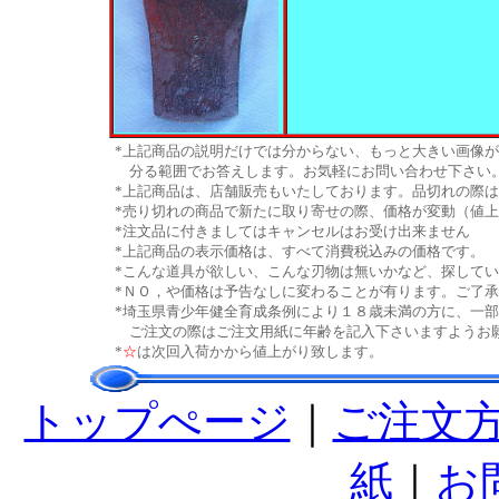
*上記商品の説明だけでは分からない、もっと大きい画像
分る範囲でお答えします。お気軽にお問い合わせ下さい
*上記商品は、店舗販売もいたしております。品切れの際
*売り切れの商品で新たに取り寄せの際、価格が変動（値
*注文品に付きましてはキャンセルはお受け出来ません
*上記商品の表示価格は、すべて消費税込みの価格です。
*こんな道具が欲しい、こんな刃物は無いかなど、探してい
*ＮＯ，や価格は予告なしに変わることが有ります。ご了
*埼玉県青少年健全育成条例により１８歳未満の方に、一
ご注文の際はご注文用紙に年齢を記入下さいますようお
*
☆
は次回入荷かから値上がり致します。
トップぺージ
｜
ご注文
紙
｜
お