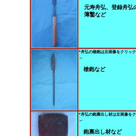
元寿舟弘、登録舟弘
薄鑿など
*舟弘の槍鉋は左画像をクリック
←
槍鉋など
*舟弘の鉋裏出し材は左画像を
←
鉋裏出し材など