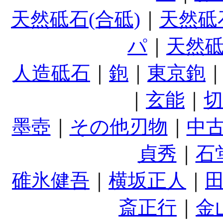
天然砥石(合砥)
｜
天然砥
パ
｜
天然
人造砥石
｜
鉋
｜
東京鉋
｜
玄能
｜
墨壺
｜
その他刃物
｜
中
貞秀
｜
石
碓氷健吾
｜
横坂正人
｜
斎正行
｜
金