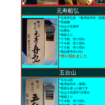
元寿船弘
*元寿舟弘鉋 *船津祐司作（廃
*青紙鋼
*台は小吉屋作
*白樫台
*桐箱入り
*２寸鉋 売り切れ
*寸８鉋
売り切れ
*寸６鉋 売り切れ
*商品番号NO.FK1
*売り切れました
五台山
*五台山鉋
*船津祐司作（廃業）
*青紙を使った鉋です
*台は小吉屋作*白樫台
*桐箱入り
*寸８鉋
売り切れ