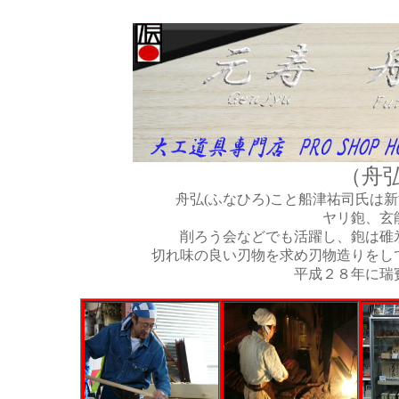
（舟
舟弘(ふなひろ)こと船津祐司氏は
ヤリ鉋、玄
削ろう会などでも活躍し、鉋は碓
切れ味の良い刃物を求め刃物造りをし
平成２８年に瑞