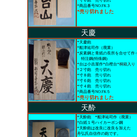
*寸６鉋 売り切れ
*商品番号NO.FK３
*売り切れました
天慶
*天慶鉋
*船津祐司作（廃業）
*炭素鋼と青紙の長所を合せて作
特注鋼(特殊鋼)
*台は小吉屋作*白樫台
*桐箱入り
*２寸鉋
売り切れ
*寸８鉋
売り切れ
*寸６鉋
売り切れ
*寸４鉋
売り切れ
*商品番号NO.FK５
*売り切れました
天酔
*天酔鉋 *船津祐司作（廃業）
*白紙１号ハイカーボン鋼
*天酔鉋は改良に改良を加えた
舟弘氏自信作の鉋です。