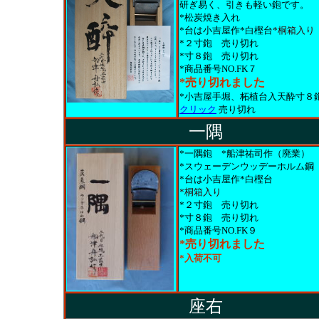
研ぎ易く、引きも軽い鉋です。
*松炭焼き入れ
*台は小吉屋作*白樫台
*桐箱入り
*２寸鉋
売り切れ
*寸８鉋
売り切れ
*商品番号NO.FK７
*売り切れました
*小吉屋手堀、柘植台入天酔寸８
クリック
売り切れ
一隅
*一隅鉋 *船津祐司作（廃業）
*スウェーデンウッデーホルム鋼
*台は小吉屋作*白樫台
*桐箱入り
*２寸鉋
売り切れ
*寸８鉋
売り切れ
*商品番号NO.FK９
*売り切れました
*入荷不可
座右