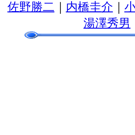
佐野勝二
｜
内橋圭介
｜
湯澤秀男