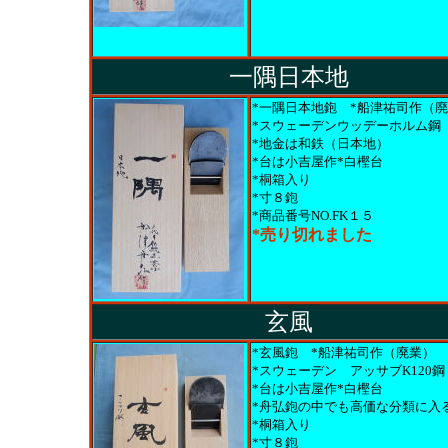
一隅日本地
*一隅日本地鉋 *船津祐司作（
*スウェーデンウッデーホルム鋼
*地金は和鉄（日本地）
*台は小吉屋作*白樫台
*桐箱入り
*寸８鉋
*商品番号NO.FK１５
*売り切れました
玄風
*玄風鉋 *船津祐司作（廃業）
*スウェーデン アッサブK120鋼
*台は小吉屋作*白樫台
*舟弘鉋の中でも高価な分類に入
*桐箱入り
*寸８鉋