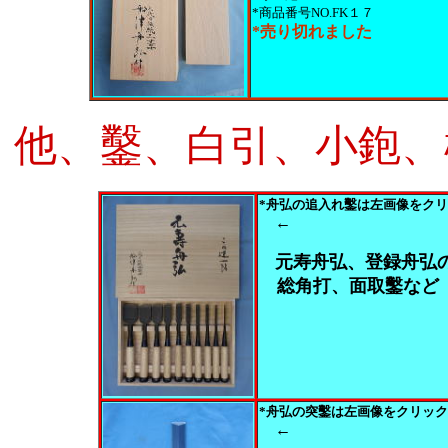
*商品番号NO.FK１７
*売り切れました
他、鑿、白引、小鉋、
*舟弘の追入れ鑿は左画像をク
←
元寿舟弘、登録舟弘
総角打、面取鑿など
*舟弘の突鑿は左画像をクリック
←