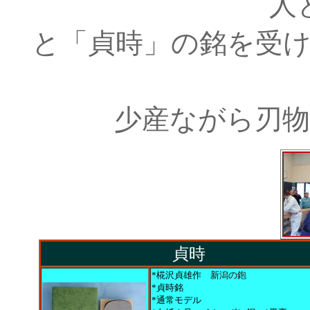
人
と「貞時」の銘を受
少産ながら刃
貞時
*椛沢貞雄作
新潟の鉋
*貞時銘
*通常モデル