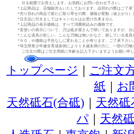
分る範囲でお答えします。お気軽にお問い合わせ下さい。
*上記商品は、店舗販売もいたしております。品切れの際はご了承
*売り切れの商品で新たに取り寄せの際、価格が変動（値上がり）
*注文品に付きましてはキャンセルはお受け出来ません
*上記商品の表示価格は、すべて消費税込みの価格です。
*直使いの表示について、刃は砥ぎ屋さんで研いでありますが、台
*こんな道具が欲しい、こんな刃物は無いかなど、探している道具
*ＮＯ，や価格は予告なしに変わることが有ります。ご了承下さい
*埼玉県青少年健全育成条例により１８歳未満の方に、一部の刃物
ご注文の際はご注文用紙に年齢を記入下さいますようお願い申し
トップぺージ
｜
ご注文
紙
｜
お
天然砥石(合砥)
｜
天然砥
パ
｜
天然