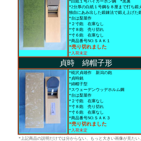
*白紙１号ハイカーボン鋼 *黒裏
*2分厚の白紙１号鋼を８厘まで打ち鍛
独自にあみ出した鍛錬法で鍛え上げた
*台は梨屋作
*２寸鉋 在庫なし
*寸８鉋 売り切れ
*寸６鉋 在庫なし
*商品番号NO.ＳＡＫ１
*売り切れました
*入荷未定
貞時 綿帽子形
*椛沢貞雄作 新潟の鉋
*貞時銘
*綿帽子型
*スウェーデンウッデホルム鋼
*台は梨屋作
*２寸鉋 在庫なし
*寸８鉋 売り切れ
*寸６鉋 在庫なし
*商品番号NO.ＳＡＫ３
*売り切れました
*入荷未定
*上記商品の説明だけでは分からない、もっと大きい画像が見たい