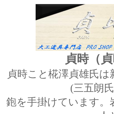
貞時（貞
貞時こと椛澤貞雄氏は
(三五朗
鉋を手掛けています。