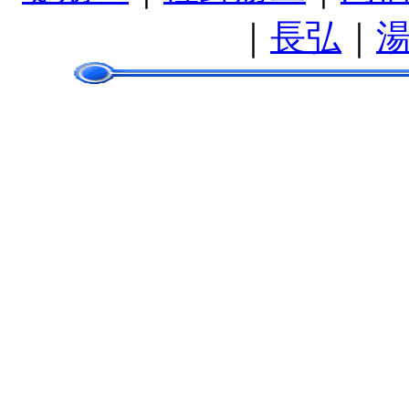
｜
長弘
｜