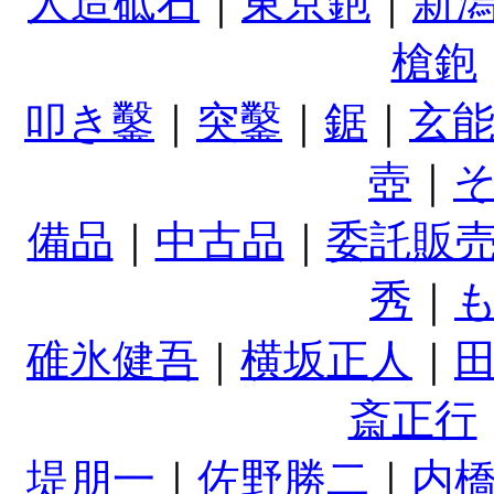
人造砥石
｜
東京鉋
｜
新
槍鉋
叩き鑿
｜
突鑿
｜
鋸
｜
玄
壺
｜
備品
｜
中古品
｜
委託販
秀
｜
碓氷健吾
｜
横坂正人
｜
斎正行
堤朋一
｜
佐野勝二
｜
内