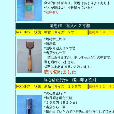
全体的に錆が有り、状態はあまりよくありま
せんが鋼は１寸４分残っています
*
在庫有り
清忠作 追入れ２寸鑿
NO
IH105
状態 中古
サイズ ２寸
価格
￥
５８，３
,
*嶋村幸三郎作
*清忠銘
*面取り追入れ２寸鑿
*当店から一言
錆はありますが、少し使っただけの中古で、
裏も崩れていません。
状態はまあまあ良いと思います。
売り切れました
洞心斎正行作 槌目叩き玄能
NO
IH107
状態 新品
サイズ ２５０匁
価格
￥
９２，４
,
*洞心齋正行作
*槌目叩き鋼付玄能
*２５０匁（９２０ｇ）
*当店から一言
*錆が出ていたので正行氏に新品再生して頂き