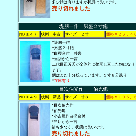
多少錆は有りますが状態は良いです。
売り切れました
堤朋一作 男盛２寸鉋
NO
IH４７
状態 中古
サイズ ２寸
価格￥２６，４
,
*堤朋一作
*男盛２寸鉋
*白樫台付 共裏
*当店から一言
二代目正芳氏が全体的に整形し直した鉋になり
ます。
鋼はまだ十分残っています。１寸８分残り
*
在庫有り
目次伯光作 伯光鉋
NO
IH４９
状態 新品
サイズ 寸８
価格￥１０５、
,
*目次伯光作
*伯光鉋
*小吉屋作白樫台付
*当店から一言
錆も少なく、状態は良いです。
売り切れました