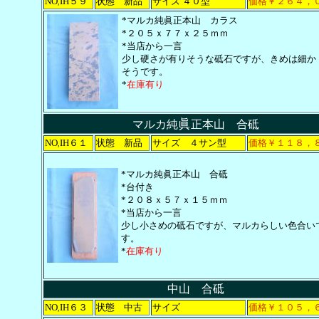
NO
IH５９
状態 新品
サイズ ４０型
価格￥２６４，
,
*マルカ純眞正本山 カラス
*２０５ｘ７７ｘ２５ｍｍ
*当店から一言
少し硬さが有りそうな砥石ですが、きめは細か
そうです。
*
在庫有り
眞
マルカ純
正本山 合砥
NO
IH６１
状態 新品
サイズ ４サン型
価格￥１１８，
,
*マルカ純眞正本山 合砥
*台付き
*２０８ｘ５７ｘ１５ｍｍ
*当店から一言
少し小さめの砥石ですが、マルカらしい色合い
す。
*
在庫有り
中山 合砥
NO
IH６３
状態 中古
サイズ
価格￥１０５，
,