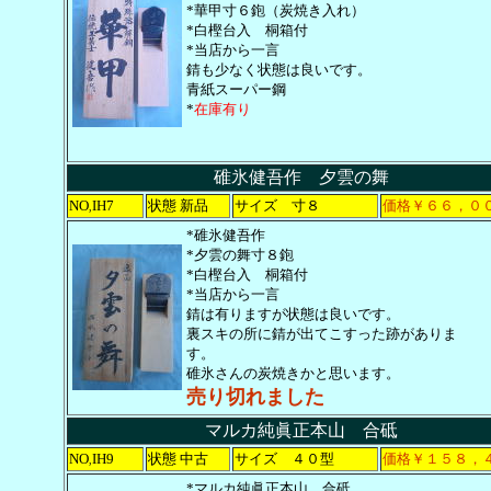
*華甲寸６鉋（炭焼き入れ）
*白樫台入 桐箱付
*当店から一言
錆も少なく状態は良いです。
青紙スーパー鋼
*
在庫有り
碓氷健吾作 夕雲の舞
NO
IH7
状態 新品
サイズ 寸８
価格￥６６，０
,
*碓氷健吾作
*夕雲の舞寸８鉋
*白樫台入 桐箱付
*当店から一言
錆は有りますが状態は良いです。
裏スキの所に錆が出てこすった跡がありま
す。
碓氷さんの炭焼きかと思います。
売り切れました
マルカ純眞正本山 合砥
NO
IH9
状態 中古
サイズ ４０型
価格￥１５８，
,
*マルカ純眞正本山 合砥