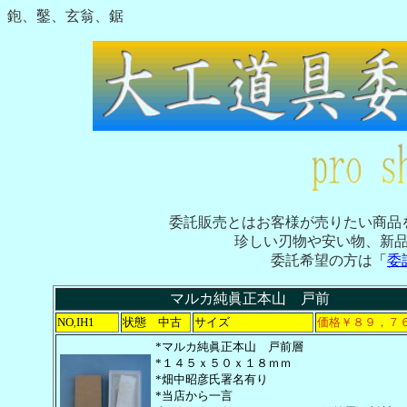
鉋、鑿、玄翁、鋸
委託販売とはお客様が売りたい商品
珍しい刃物や安い物、新
委託希望の方は
「
委
マルカ純眞正本山 戸前
NO
IH1
状態 中古
サイズ
価格￥８９，７
,
*マルカ純眞正本山 戸前層
*１４５ｘ５０ｘ１８ｍｍ
*畑中昭彦氏署名有り
*当店から一言