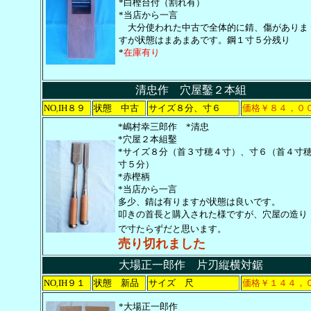
*白樫台付（割れ有）
*当店から一言
大分使われた中古で全体的に錆、傷がありま
すが状態はまあまあです。鋼１寸５分残り
*
在庫有り
清忠作 穴屋鑿２本組
NO
IH８９
状態 中古
サイズ８分、寸６
価格￥８４，０
,
*嶋村幸三郎作 *清忠
*穴屋２本組鑿
*サイズ８分（首３寸穂４寸）、寸６（首４寸
寸５分）
*赤樫柄
*当店から一言
多少、錆は有りますが状態は良いです。
叩きの首長と購入された様ですが、穴屋の造り
で寸たらずだと思います。
売り切れました
大場正一郎作 片刃縦横対鋸
NO
IH９１
状態 新品
サイズ 尺
価格￥１４４，
,
*大場正一郎作