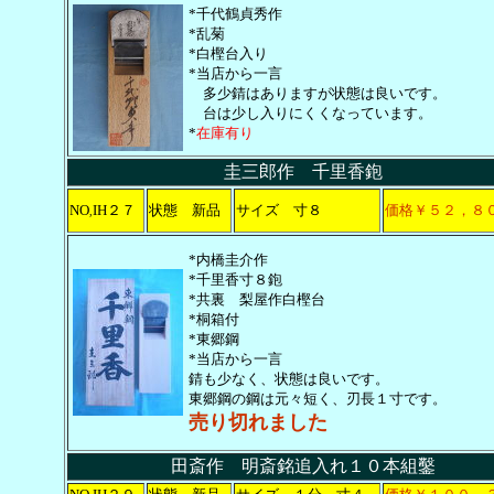
*千代鶴貞秀作
*乱菊
*白樫台入り
*当店から一言
多少錆はありますが状態は良いです。
台は少し入りにくくなっています。
*
在庫有り
圭三郎作 千里香鉋
NO
IH２７
状態 新品
サイズ 寸８
価格￥５２，８
,
*内橋圭介作
*千里香寸８鉋
*共裏 梨屋作白樫台
*桐箱付
*東郷鋼
*当店から一言
錆も少なく、状態は良いです。
東郷鋼の鋼は元々短く、刃長１寸です。
売り切れました
田斎作 明斎銘追入れ１０本組鑿