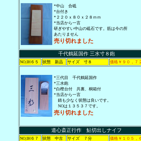
*中山 合砥
*台付き
*２２０ｘ８０ｘ２８ｍｍ
*当店から一言
研ぎやすい中山の砥石です。筋は今の所
あたりません
売り切れました
千代鶴延国作 三水寸８鉋
NO
IH６５
状態 新品
サイズ 寸８
価格￥９０，７
,
*三代目 千代鶴延国作
*三水鉋
*白樫台付 共裏、桐箱付
*当店から一言
錆も少なく状態は良いです。
NOは１３５３７です。
売り切れました
道心斎正行作 鮎切出しナイフ
NO
IH６７
状態 中古
サイズ ７分
価格￥１０５，
,