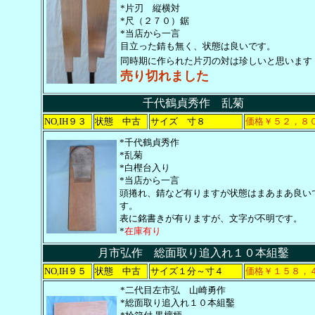
*片刃 縦横対
*尺（２７０）鋸
*当店から一言
目立った錆も無く、状態は良いです。
同時期に作られた片刃の対は珍しいと思います
売り切れました
千代鶴貞秀作 乱菊
NO
IH９３
状態 中古
サイズ 寸８
価格￥５２，８
,
*千代鶴貞秀作
*乱菊
*白樫台入り
*当店から一言
頭捲れ、錆など有りますが状態はまあまあ良い
す。
表に銘書きが有りますが、文字が不明です。
*
在庫有り
月市弘作 総面取り追入れ１０本組鑿
NO
IH９５
状態 中古
サイズ１分～寸４
価格￥１５８，
,
*二代目左市弘 山崎勇作
*総面取り追入れ１０本組鑿