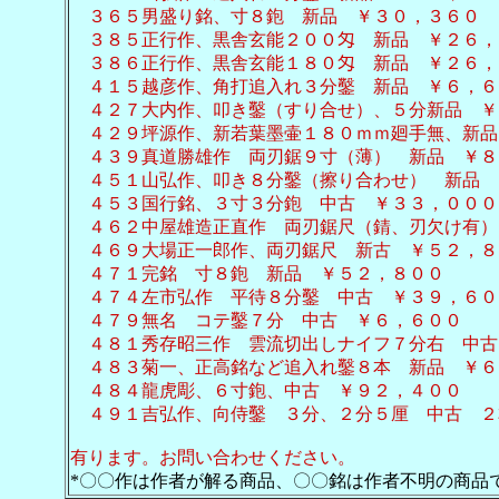
３６５男盛り銘、寸８鉋 新品 ￥３０，３６０
３８５正行作、黒舎玄能２００匁 新品 ￥２６，
３８６正行作、黒舎玄能１８０匁 新品 ￥２６，
４１５越彦作、角打追入れ３分鑿 新品 ￥６，６
４２７大内作、叩き鑿（すり合せ）、５分新品 ￥
４２９坪源作、新若葉墨壷１８０ｍｍ廻手無、新品
４３９真道勝雄作 両刃鋸９寸（薄） 新品 ￥８
４５１山弘作、叩き８分鑿（擦り合わせ） 新品 
４５３国行銘、３寸３分鉋 中古 ￥３３，０００
４６２中屋雄造正直作 両刃鋸尺（錆、刃欠け有）
４６９大場正一郎作、両刃鋸尺 新古 ￥５２，８
４７１完銘 寸８鉋 新品 ￥５２，８００
４７４左市弘作 平待８分鑿 中古 ￥３９，６０
４７９無名 コテ鑿７分 中古 ￥６，６００
４８１秀存昭三作 雲流切出しナイフ７分右 中古
４８３菊一、正高銘など追入れ鑿８本 新品 ￥６
４８４龍虎彫、６寸鉋、中古 ￥９２，４００
４９１吉弘作、向侍鑿 ３分、２分５厘 中古 ２
有ります。お問い合わせください。
*〇〇作は作者が解る商品、〇〇銘は作者不明の商品