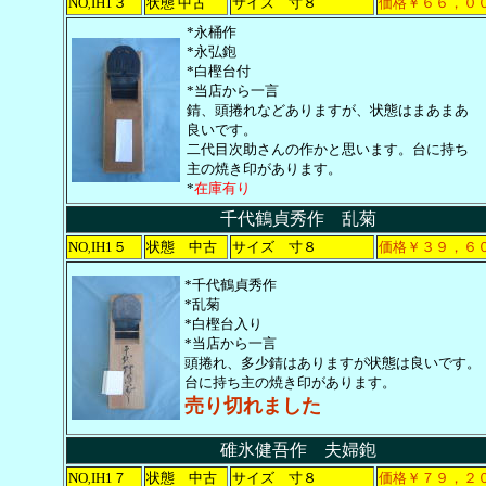
NO
IH1３
状態 中古
サイズ 寸８
価格￥６６，０
,
*永桶作
*永弘鉋
*白樫台付
*当店から一言
錆、頭捲れなどありますが、状態はまあまあ
良いです。
二代目次助さんの作かと思います。台に持ち
主の焼き印があります。
*
在庫有り
千代鶴貞秀作 乱菊
NO
IH1５
状態 中古
サイズ 寸８
価格￥３９，６
,
*千代鶴貞秀作
*乱菊
*白樫台入り
*当店から一言
頭捲れ、多少錆はありますが状態は良いです。
台に持ち主の焼き印があります。
売り切れました
碓氷健吾作 夫婦鉋
NO
IH1７
状態 中古
サイズ 寸８
価格￥７９，２
,