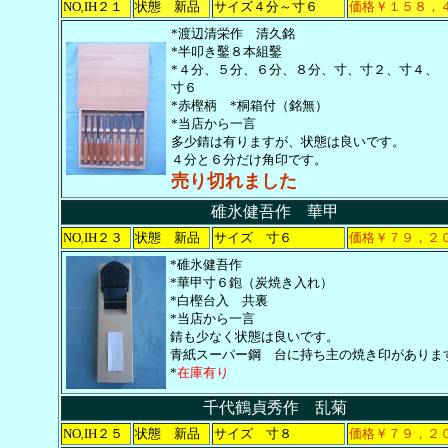
NO
IH２１
状態 新品
サイズ４分～寸６
価格￥１５８，
,
*渡辺清栄作 清久銘
*半叩き鑿８本組鑿
*４分、５分、６分、８分、寸、寸２、寸４、
寸６
*赤樫柄 *桐箱付（銘無）
*当店から一言
多少錆は有りますが、状態は良いです。
４分と６分だけ角印です。
売り切れました
碓氷健吾作 華甲
NO
IH２３
状態 新品
サイズ 寸６
価格￥７９，２
,
*碓氷健吾作
*華甲寸６鉋（炭焼き入れ）
*白樫台入 共裏
*当店から一言
錆も少なく状態は良いです。
青紙スーパー鋼 台に持ち主の焼き印がありま
*
在庫有り
千代鶴貞秀作 乱菊
NO
IH２５
状態 新品
サイズ 寸８
価格￥７９，２
,