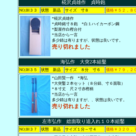
椛沢貞雄作 貞時鉋
NO
IH３３
状態 新品
サイズ 寸８
価格￥５２，８
,
*椛沢貞雄作
*貞時銘寸８鉋 *白１ハイカーボン鋼
*梨屋作白樫台付
*当店から一言
多少錆は有りますが、状態は良いです。
売り切れました
海弘作 大突2本組鑿
NO
IH３５
状態 新品
サイズ ８分 寸６
価格￥７９，２
,
*山田賢一作 *海弘
*大突鑿２本セット（８分鎬、寸６面取）
*８寸丈 尺２寸赤樫柄
*当店から一言
多少錆は有りますが、、状態は良いです。
売り切れました
左市弘作 総面取り追入れ１０本組鑿
NO
IH３７
状態 新品
サイズ１分～寸４
価格￥３２０，
,