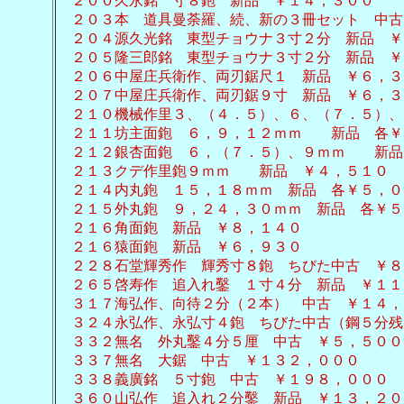
２００久永銘 寸８鉋 新品 ￥１４，３００
２０３本 道具曼荼羅、続、新の３冊セット 中古
２０４源久光銘 東型チョウナ３寸２分 新品 ￥
２０５隆三郎銘 東型チョウナ３寸２分 新品 ￥
２０６中屋庄兵衛作、両刃鋸尺１ 新品 ￥６，３
２０７中屋庄兵衛作、両刃鋸９寸 新品 ￥６，３
２１０機械作里３、（４．５）、６、（７．５）、
２１１坊主面鉋 ６，９，１２ｍｍ 新品 各￥
２１２銀杏面鉋 ６，（７．５）、９ｍｍ 新品
２１３クデ作里鉋９ｍｍ 新品 ￥４，５１０
２１４内丸鉋 １５，１８ｍｍ 新品 各￥５，０
２１５外丸鉋 ９，２４，３０ｍｍ 新品 各￥５
２１６角面鉋 新品 ￥８，１４０
２１６猿面鉋 新品 ￥６，９３０
２２８石堂輝秀作 輝秀寸８鉋 ちびた中古 ￥８
２６５啓寿作 追入れ鑿 １寸４分 新品 ￥１１
３１７海弘作、向待２分（２本） 中古 ￥１４，
３２４永弘作、永弘寸４鉋 ちびた中古（鋼５分残
３３２無名 外丸鑿４分５厘 中古 ￥５，５００
３３７無名 大鋸 中古 ￥１３２，０００
３３８義廣銘 ５寸鉋 中古 ￥１９８，０００
３６０山弘作 追入れ２分鑿 新品 ￥１３，２０