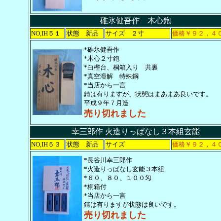
碓氷健吾作 木心鉋
NO
IH５１
状態 新品
サイズ ２寸
価格￥９２，４
,
*碓氷健吾作
*木心２寸鉋
*白樫台、桐箱入り 共裏
*真空溶解 特殊鋼
*当店から一言
錆は有りますが、状態はまあまあ良いです。
平成９年７月造
売り切れました
幸三郎作 火造りっぱなし３本組玄能
NO
IH５３
状態 新品
サイズ
価格￥９２，４
,
*長谷川幸三郎作
*火造りっぱなし玄能３本組
*６０、８０、１００匁
*桐箱付
*当店から一言
錆は有りますが状態は良いです。
売り切れました