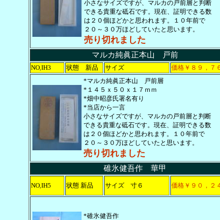
小さなサイズですが、マルカの戸前層と判断
できる貴重な砥石です。現在、証明できる数
は２０個ほどかと思われます。１０年前で
２０～３０万ほどしていたと思います。
売り切れました
マルカ純眞正本山 戸前
NO
IH3
状態 新品
サイズ
価格￥８９，７
,
*マルカ純眞正本山 戸前層
*１４５ｘ５０ｘ１７ｍｍ
*畑中昭彦氏署名有り
*当店から一言
小さなサイズですが、マルカの戸前層と判断
できる貴重な砥石です。現在、証明できる数
は２０個ほどかと思われます。１０年前で
２０～３０万ほどしていたと思います。
売り切れました
碓氷健吾作 華甲
NO
IH5
状態 新品
サイズ 寸６
価格￥９０，２
,
*碓氷健吾作