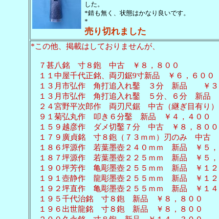
した。
*錆も無く、状態はかなり良いです。
*
売り切れました
*この他、掲載はしておりませんが、
７甚八銘 寸８鉋 中古 ￥８，８００
１１中屋千代正銘、両刃鋸9寸新品 ￥６，６００
１３月市弘作 角打追入れ鑿 ３分 新品 ￥
１３月市弘作 角打追入れ鑿 ５分、６分 新品 
２４宮野平次郎作 両刃尺鋸 中古（継ぎ目有り）
９１菊弘丸作 叩き６分鑿 新品 ￥４，４００
１５９越彦作 ダメ切鑿７分 中古 ￥８，８００
１７９廣貞銘 寸８鉋（７３ｍｍ）刃のみ 中古 
１８６坪源作 若葉墨壺２４０ｍｍ 新品 ￥５，
１８７坪源作 若葉墨壺２２５ｍｍ 新品 ￥５，
１９０坪芳作 亀彫墨壺２５５ｍｍ 新品 ￥１２
１９１壺静作 龍彫墨壺２５５ｍｍ 新品 ￥１２
１９２坪直作 亀彫墨壺２５５ｍｍ 新品 ￥１４
１９５千代治銘 寸８鉋 新品 ￥８，８００
１９６出世龍銘 寸８鉋 新品 ￥８，８００