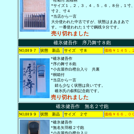
*栓箱付 黒檀柄
*サイズ１，２，３，４，５，６，８分，１寸
寸２、寸４
*当店から一言
大分使われた中古ですが、状態はまあまあで
す。一番使われた１寸で鋼残９分です。
売り切れました
碓氷健吾作 序乃舞寸８鉋
NO
IH９７
状態 新品
サイズ 寸８
価格￥１４５，
,
*碓氷健吾作
*序の舞寸８鉋
*小吉屋作白樫台入り 共裏
*桐箱付
*当店から一言
錆も少なく状態は良いです。
碓氷氏の叙勲記念鉋です。
売り切れました
碓氷健吾作 無名２寸鉋
NO
IH９９
状態 新品
サイズ ２寸
価格￥６６，０
,
*碓氷健吾作
*無名矢羽根２寸鉋
*小吉屋作白樫台入り