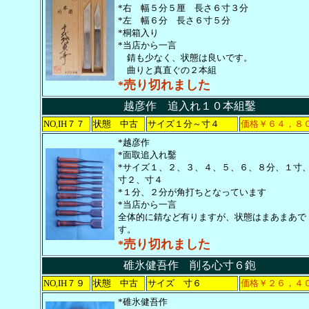
*右 幅５分５厘 長さ６寸３分
*左 幅６分 長さ６寸５分
*桐箱入り
*当店から一言
錆も少なく、状態は良いです。
曲りと真直ぐの２本組
売り切れました
*
越彦作 追入れ１０本組鑿
NO
IH７７
状態 中古
サイズ１分～寸４
価格￥６４，８
,
*越彦作
*面取追入れ鑿
*サイズ１、２、３、４、５、６、８分、１寸
寸２、寸４
*１分、２分が角打ちとなっています
*当店から一言
全体的に錆など有りますが、状態はまあまあで
す。
売り切れました
*
碓氷健吾作 削る心寸６鉋
NO
IH７９
状態 中古
サイズ 寸６
価格￥２６，４
,
*碓氷健吾作