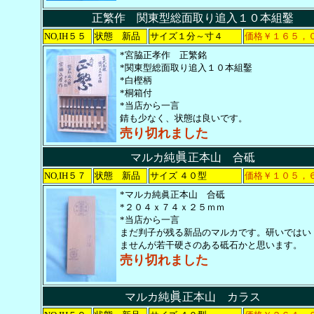
正繁作 関東型総面取り追入１０本組鑿
NO
IH５５
状態 新品
サイズ１分～寸４
価格￥１６５，
,
*宮脇正孝作 正繁銘
*関東型総面取り追入１０本組鑿
*白樫柄
*桐箱付
*当店から一言
錆も少なく、状態は良いです。
売り切れました
眞
マルカ純
正本山 合砥
NO
IH５７
状態 新品
サイズ ４０型
価格￥１０５，
,
*マルカ純眞正本山 合砥
*２０４ｘ７４ｘ２５ｍｍ
*当店から一言
まだ判子が残る新品のマルカです。研いではい
ませんが若干硬さのある砥石かと思います。
売り切れました
眞
マルカ純
正本山 カラス