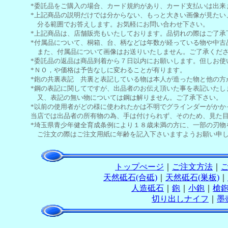
*委託品をご購入の場合、カード規約があり、カード支払いは出来
*上記商品の説明だけでは分からない、もっと大きい画像が見たい
分る範囲でお答えします。お気軽にお問い合わせ下さい。
*上記商品は、店舗販売もいたしております。品切れの際はご了承
*付属品について、桐箱、台、柄などは年数が経っている物や中古
また、付属品について画像はお送りいたしません。ご了承くだ
*委託品の返品は商品到着から７日以内にお願いします。但しお使
*ＮＯ，や価格は予告なしに変わることが有ります。
*鉋の共裏表記 共裏と表記している物は本人が造った物と他の方
*鋼の表記に関してですが、出品者のお伝え頂いた事を表記いたし
又、表記の無い物については鋼は解りません。ご了承下さい。
*以前の使用者がどの様に使われたかは不明でグラインダーがかか
当店では出品者の所有物の為、手は付けられず、そのため、見た
*埼玉県青少年健全育成条例により１８歳未満の方に、一部の刃物
ご注文の際はご注文用紙に年齢を記入下さいますようお願い申し
トップぺージ
｜
ご注文方法
｜
天然砥石(合砥)
｜
天然砥石(巣板)
｜
人造砥石
｜
鉋
｜
小鉋
｜
槍
切り出しナイフ
｜
墨