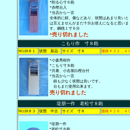
*削る心寸６鉋
*赤樫台入
*当店から一言
全体的に錆、傷などあり、状態はあまり良いと
は言えませんがまだ十分お使えになると思いま
す。鋼残１寸６分
売り切れました
*
こもり作 寸８鉋
NO
IH８１
状態 新品
サイズ 寸８
価格￥３２，４
,
*小森秀樹作
*こもり寸８鉋
*共裏、小吉屋白樫台付
*当店から一言
錆も少なく状態は良いです。
台もまだ使用出来ます。
売り切れました
堤朋一作 老松寸８鉋
NO
IH８３
状態 中古
サイズ 寸８
価格￥２６，４
,
*堤朋一作
*老松寸８鉋