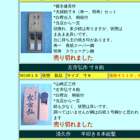
*碓氷健吾作
*夫婦鉋寸８（寿一、明寿）セット
*白樫台入 桐箱付
*当店から一言
頭捲れ、多少錆は有りますが、状態は
まあまあ良いです。
台に持ち主の焼き印があります。
寿一 青紙スーパー鋼
明寿 スウェーデン鋼
売り切れました
左市弘作 寸８鉋
NO
IH１９
状態 新品
サイズ 寸８
価格￥１１８，
,
*山崎正三作
*左市弘寸８鉋
*白樫台 桐箱付
*当店から一言
錆も少なく、状態は良いです。
調べてはいませんが鋼は白紙１号鋼かと思われ
ます
売り切れました
清久作 半叩き８本組鑿