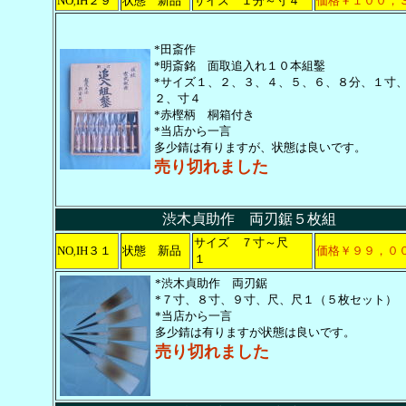
NO
IH２９
状態 新品
サイズ １分～寸４
価格￥１００，
,
*田斎作
*明斎銘 面取追入れ１０本組鑿
*サイズ１、２、３、４、５、６、８分、１寸
２、寸４
*赤樫柄 桐箱付き
*当店から一言
多少錆は有りますが、状態は良いです。
売り切れました
渋木貞助作 両刃鋸５枚組
サイズ ７寸～尺
NO
IH３１
状態 新品
価格￥９９，０
,
１
*渋木貞助作 両刃鋸
*７寸、８寸、９寸、尺、尺１（５枚セット）
*当店から一言
多少錆は有りますが状態は良いです。
売り切れました