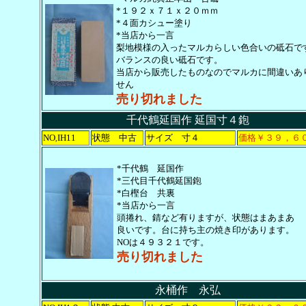
*１９２ｘ７１ｘ２０ｍｍ
*４面カシュー塗り
*当店から一言
梨地模様の入ったマルカらしい色合いの砥石で
バランスの良い砥石です。
当店から販売したものなのでマルカに間違いあ
せん
売り切れました
千代鶴延国作 延国寸４鉋
NO
IH11
状態 中古
サイズ 寸４
価格￥３９，６
,
*千代鶴 延国作
*三代目千代鶴延国鉋
*白樫台 共裏
*当店から一言
頭捲れ、錆など有りますが、状態はまあまあ
良いです。台に持ち主の焼き印があります。
NOは４９３２１です。
売り切れました
永桶作 永弘