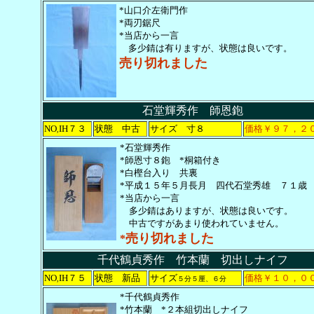
*山口介左衛門作
*両刃鋸尺
*当店から一言
多少錆は有りますが、状態は良いです。
売り切れました
石堂輝秀作 師恩鉋
NO
IH７３
状態 中古
サイズ 寸８
価格￥９７，２
,
*石堂輝秀作
*師恩寸８鉋 *桐箱付き
*白樫台入り 共裏
*平成１５年５月長月 四代石堂秀雄 ７１歳
*当店から一言
多少錆はありますが、状態は良いです。
中古ですがあまり使われていません。
売り切れました
*
千代鶴貞秀作 竹本蘭 切出しナイフ
NO
IH７５
状態 新品
サイズ
価格￥１０，０
,
５分５厘、６分
*千代鶴貞秀作
*竹本蘭 *２本組切出しナイフ