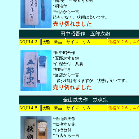
*幅7分 全長６寸６分
*桐箱付
*当店から一言
錆も少なく、状態は良いです。
売り切れました
田中昭吾作 五郎次鉋
NO
IH４３
状態 新品
サイズ 寸８
価格￥２６，４
,
*田中昭吾作
*五郎次寸８鉋
*白樫台付 共裏
*桐箱付き
*当店から一言
多少錆は有りますが、状態は良いです。
売り切れました
金山鉄夫作 鉄魂鉋
NO
IH４５
状態 新品
サイズ 寸８
価格￥２６，４
,
*金山鉄夫作
*鉄魂寸８鉋
*白樫台付
*当店から一言