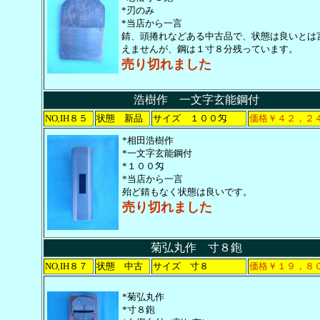
*刃のみ
*当店から一言
錆、頭捲れなどある中古品で、状態は良いとは
えませんが、鋼は１寸８分残っています。
売り切れました
浩樹作 一文字玄能鋼付
NO
IH８５
状態 新品
サイズ １００匁
価格￥４２，２
,
*相田浩樹作
*一文字玄能鋼付
*１００匁
*当店から一言
殆ど錆もなく状態は良いです。
売り切れました
菊弘丸作 寸８鉋
NO
IH８７
状態 中古
サイズ 寸８
価格￥１９，８
,
*菊弘丸作
*寸８鉋