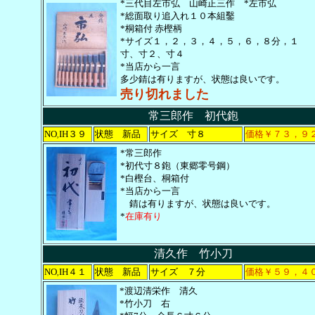
*三代目左市弘 山崎正三作 *左市弘
*総面取り追入れ１０本組鑿
*桐箱付 赤樫柄
*サイズ１，２，３，４，５，６，８分，１
寸、寸２、寸４
*当店から一言
多少錆は有りますが、状態は良いです。
売り切れました
常三郎作 初代鉋
NO
IH３９
状態 新品
サイズ 寸８
価格￥７３，９
,
*常三郎作
*初代寸８鉋（東郷零号鋼）
*白樫台、桐箱付
*当店から一言
錆は有りますが、状態は良いです。
*
在庫有り
清久作 竹小刀
NO
IH４１
状態 新品
サイズ ７分
価格￥５９，４
,
*渡辺清栄作 清久
*竹小刀 右