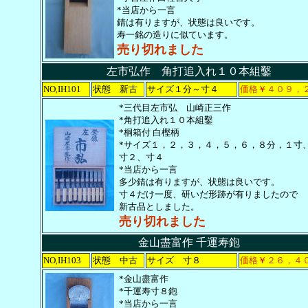
*当店から一言
錆は有りますが、状態は良いです。
寿一銘の造りに似ています。
売り切れました
左市弘作 角打追入れ１０本組鑿
NO
IH101
状態 新古
サイズ１分～寸４
価格
￥
４０９，
,
*三代目左市弘 山崎正三作
*角打追入れ１０本組鑿
*桐箱付 白樫柄
*サイズ１，２，３，４，５，６，８分，１寸
寸２、寸４
*当店から一言
多少錆は有りますが、状態は良いです。
寸４だけ一度、研いだ形跡が有りましたので
新古品としました。
売り切れました
金山盡富作 千運寿鉋
NO
IH103
状態 中古
サイズ 寸８
価格
￥
２６，４
,
*金山盡富作
*千運寿寸８鉋
*当店から一言