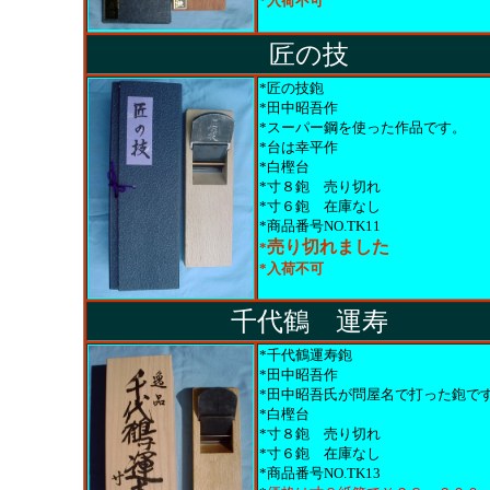
*入荷不可
匠の技
*匠の技鉋
*田中昭吾作
*スーパー鋼を使った作品です。
*台は幸平作
*白樫台
*寸８鉋
売り切れ
*寸６鉋 在庫なし
*商品番号NO.TK11
売り切れました
*
*入荷不可
千代鶴 運寿
*千代鶴運寿鉋
*田中昭吾作
*田中昭吾氏が問屋名で打った鉋で
*白樫台
*寸８鉋
売り切れ
*寸６鉋 在庫なし
*商品番号NO.TK13