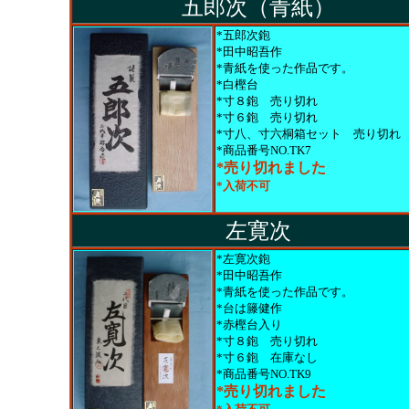
五郎次（青紙）
*五郎次鉋
*田中昭吾作
*青紙を使った作品です。
*白樫台
*寸８鉋
売り切れ
*寸６鉋
売り切れ
*寸八、寸六桐箱セット
売り切れ
*商品番号NO.TK7
*売り切れました
*入荷不可
左寛次
*左寛次鉋
*田中昭吾作
*青紙を使った作品です。
*台は籐健作
*赤樫台入り
*寸８鉋
売り切れ
*寸６鉋 在庫なし
*商品番号NO.TK9
*売り切れました