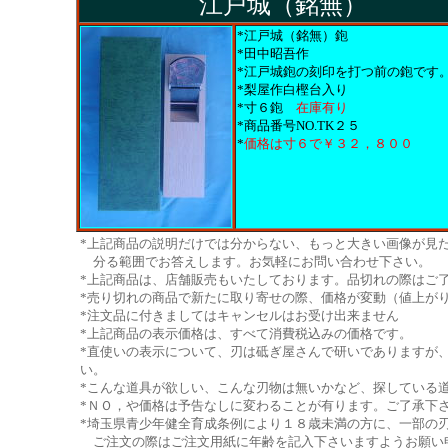
江戸城（銘無）
*江戸城（銘無）鉋
*田中昭吾作
*江戸城鉋の刻印を打つ前の鉋です
*梨屋作白樫台入り
*寸６鉋
在庫有り
*商品番号NO.TK２５
*
価格は寸６で￥３２，８００
*上記商品の説明だけでは分からない、もっと大きい画像が見
分る範囲でお答えします。お気軽にお問い合わせ下さい。
*上記商品は、店舗販売もいたしております。品切れの際はご
*売り切れの商品で新たに取り寄せの際、価格が変動（値上が
*注文品に付きましてはキャンセルはお受け出来ません
*上記商品の表示価格は、すべて消費税込みの価格です。
*直使いの表示について、刃は砥ぎ屋さんで研いでありますが
い。
*こんな道具が欲しい、こんな刃物は無いかなど、探している道
*ＮＯ，や価格は予告なしに変わることが有ります。ご了承下
*埼玉県青少年健全育成条例により１８歳未満の方に、一部の
ご注文の際はご注文用紙に年齢を記入下さいますようお願い