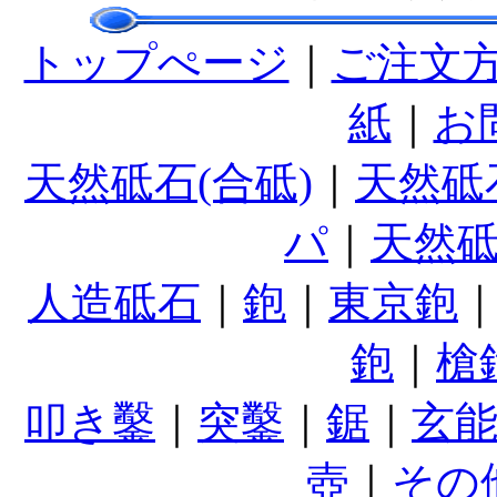
トップぺージ
｜
ご注文
紙
｜
お
天然砥石(合砥)
｜
天然砥
パ
｜
天然
人造砥石
｜
鉋
｜
東京鉋
鉋
｜
槍
叩き鑿
｜
突鑿
｜
鋸
｜
玄
壺
｜
その