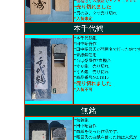
*
価格は寸８紙箱で￥２８，６００
売り切れました
*
*刃のみ、２寸売り切れ
*入荷未定
本千代鶴
*本千代鶴鉋
*田中昭吾作
*田中昭吾氏が問屋名で打った鉋で
*青紙鋼使用
*台は梨屋作*白樫台
*寸８鉋
売り切れ
*寸６鉋
売り切れ
*商品番号NO.TK15
売り切れました
*
*入荷不可
無銘
*無銘鉋
*田中昭吾作
*白紙を使った作品です。
*昭吾氏の白紙を使った鉋は人気が