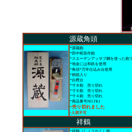
源蔵角頭
*源蔵鉋
*田中昭吾作鉋
*スエーデンアッサブ鋼を使った鉋
*地金には和鉄を使用
*角頭*万年仕込み台使用
*桐箱入り
*白樫台
*寸８鉋
売り切れ
*寸６鉋
売り切れ
*寸４鉋
売り切れ
*商品番号NO.TK1
売り切れました
*
入荷不可
*
祥鶴
*祥鶴（しょうかく）鉋