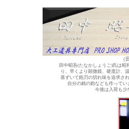
（
田中昭吾(たなかしょうご)氏は
り、早くより顕微鏡、硬度計、
基ずいて鉋刃の切れ味を追求さ
自分の銘の鉋なども作ってい
今後は入荷も少