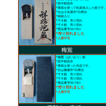
*田中昭吾作
*青紙を使って松炭焼入した鉋です
*台は小吉屋作*白樫台
*桐箱入り
*寸８鉋
売り切れ
*寸６鉋
売り切れ
*商品番号NO.TK3
*売り切れました
*入荷不可
梅鴬
*梅鶯（ばいおう）鉋
*田中昭吾作
*青紙を使った作品です。
*台は籐健作*白樫台
*寸８鉋
売り切れ
*寸６鉋
売り切れ
*商品番号NO.TK5
*売り切れました
*入荷不可