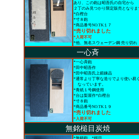
あり、この鉋は昭吾氏の自宅から
２丁のみ見つかり限定販売となりま
*白樫台
*寸８鉋
*商品番号NO.TK１７
*売り切れました
*入荷不可
*他、無名スウェーデン鋼
売り切れ
一心斉
*一心斉鉋
*田中昭吾作
*田中昭吾氏上鍛錬品
*通常より丁寧な造りでより使い易
なっています。
*青紙１号鋼使用
*台は梨屋作*白樫台
*寸８鉋
*商品番号NO.TK１９
*売り切れました
*入荷不可
無銘槌目炭焼
*無銘鉋 *槌目