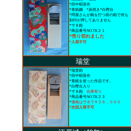
*田中昭吾作
*青紙鋼 *炭焼き*白樫台
*問屋さんが銘を打つ前の鉋で何も
刻印が押してありません
*寸８鉋
*商品番号NO.TK２１
*売り切れました
*入荷不可
瑞堂
*瑞堂鉋
*田中昭吾作
*青紙を使った作品です。
*白樫台入り
*寸８鉋
在庫有り
*商品番号NO.TK２３
*
価格は寸８で￥２６，０００
*次回入荷不可