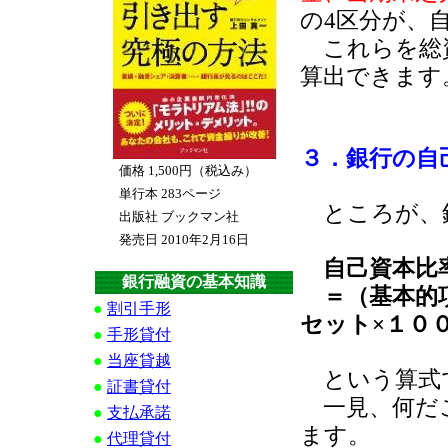
の4区分が、
これらを総資
算出できます
３．銀行の自
価格 1,500円（税込み）
単行本 283ページ
ところが、
出版社 ブックマン社
発売日 2010年2月16日
自己資本比
銀行融資の基本知識
＝（基本的項
●
割引手形
セット×１０
●
手形貸付
●
当座貸越
という算式
●
証書貸付
一見、何だこ
●
支払承諾
ます。
●
代理貸付