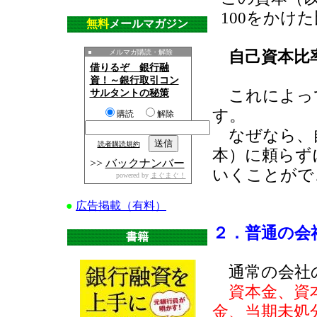
100をかけ
無料
メールマガジン
自己資本比
メルマガ購読・解除
借りるぞ 銀行融
資！～銀行取引コン
これによっ
サルタントの秘策
す。
購読
解除
なぜなら、自
読者購読規約
本）に頼らず
>>
バックナンバー
いくことがで
powered by
まぐまぐ！
●
広告掲載（有料）
２．普通の会
書籍
通常の会社の
資本金、資
金、当期未処