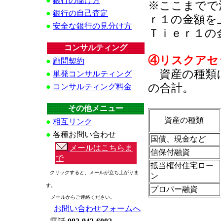
●
銀行の儲け方
※ここまでで
●
銀行の自己査定
ｒ１の金額を
●
安全な銀行の見分け方
Ｔｉｅｒ１の
コンサルティング
④リスクアセ
●
顧問契約
資産の種類に
●
単発コンサルティング
の合計。
●
コンサルティング料金
その他メニュー
資産の種類
●
相互リンク
●
各種お問い合わせ
国債、現金など
メールはこちらま
信保付融資
で
抵当権付住宅ロー
クリックすると、メールが立ち上がりま
ン
す。
プロパー融資
メールからご連絡ください。
お問い合わせフォームへ