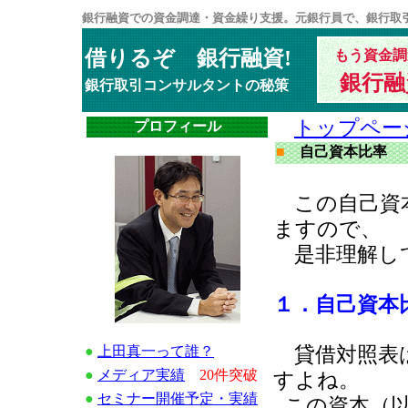
銀行融資での資金調達・資金繰り支援。元銀行員で、銀行取
借りるぞ 銀行融資!
もう資金調
銀行融
銀行取引コンサルタントの秘策
トップペー
プロフィール
■
自己資本比率
この自己資本
ますので、
是非理解し
１．自己資本
貸借対照表は
●
上田真一って誰？
●
メディア実績
20件突破
すよね。
●
セミナー開催予定・実績
この資本（以