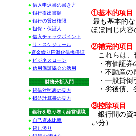
●
借入申込書の書き方
①基本的項目（T
●
銀行提出書類
最も基本的な
●
銀行の貸出権限
ほぼ同じ内容
●
担保・保証人
●
借入チェックポイント
●
リ・スケジュール
②補完的項目（T
●
資金繰り円滑化借換保証
これらは、
●
ビジネスローン
・有価証券
●
信用保証協会の活用
・不動産の
・一般貸倒
財務分析入門
・劣後債、
●
貸借対照表の見方
●
損益計算書の見方
③控除項目
銀行を取り巻く経営環境
銀行間の資本
●
自己資本比率
い分）
●
貸し渋り