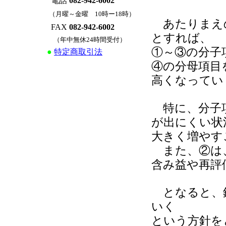
電話
082-942-6002
（月曜～金曜 10時ー18時）
あたりまえの
FAX
082-942-6002
とすれば、
（年中無休24時間受付）
①～③の分子
●
特定商取引法
④の分母項目
高くなってい
特に、分子項
が出にくい状
大きく増やす
また、②は、
含み益や再評
となると、
いく
という方針を