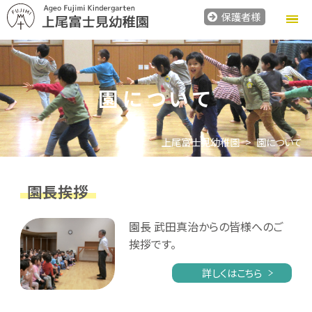
保護者様
園について
上尾富士見幼稚園
園について
園長挨拶
園長 武田真治からの皆様へのご
挨拶です。
詳しくはこちら