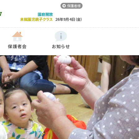
保護者様
7
園庭開放
未就園児親子クラス
26年9月4日（金）
保護者会
お知らせ