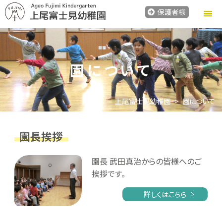
保護者様
園について
上尾富士見幼稚園
園について
園長挨拶
園長 武田真治からの皆様へのご
挨拶です。
詳しくはこちら