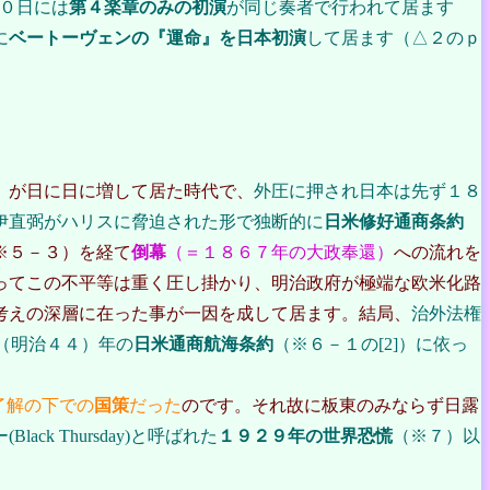
０日には
第４楽章のみの初演
が同じ奏者で行われて居ます
に
ベートーヴェンの『運命』を日本初演
して居ます（△２のｐ
」が日に日に増して居た時代で、
外圧に押され日本は先ず１８
伊直弼がハリスに脅迫された形で独断的に
日米修好通商条約
※５－３）を経て
倒幕
（＝１８６７年の大政奉還）
への流れを
ってこの不平等は重く圧し掛かり、明治政府が極端な欧米化路
考えの深層に在った事が一因を成して居ます。結局、
治外法権
１（明治４４）年の
日米通商航海条約
（※６－１の[2]）に依っ
了解の下での
国策
だった
のです。それ故に板東のみならず日露
ack Thursday)と呼ばれた
１９２９年の世界恐慌
（※７）以