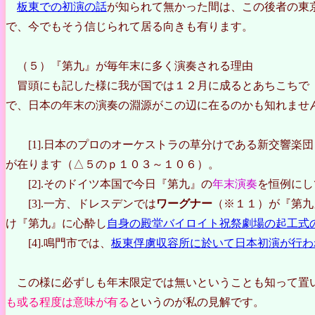
板東での初演の話
が知られて無かった間は、この後者の東
で、今でもそう信じられて居る向きも有ります。
（５）『第九』が毎年末に多く演奏される理由
冒頭にも記した様に我が国では１２月に成るとあちこちで
で、日本の年末の演奏の淵源がこの辺に在るのかも知れませ
[1].日本のプロのオーケストラの草分けである新交響楽
が在ります（△５のｐ１０３～１０６）。
[2].そのドイツ本国で今日『第九』の
年末演奏
を恒例にし
[3].一方、ドレスデンでは
ワーグナー
（※１１）が『第九
け『第九』に心酔し
自身の殿堂バイロイト祝祭劇場の起工式
[4].鳴門市では、
板東俘虜収容所に於いて日本初演が行わ
この様に必ずしも年末限定では無いということも知って置
も或る程度は意味が有る
というのが私の見解です。