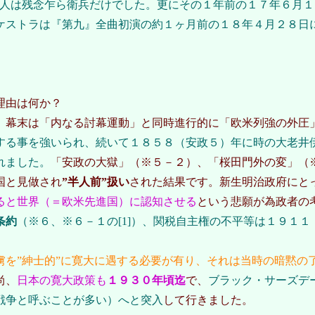
人は残念乍ら衛兵だけでした。更にその１年前の１７年６月１
ケストラは『第九』全曲初演の約１ヶ月前の１８年４月２８日
理由は何か？
。幕末は「内なる討幕運動」と同時進行的に「欧米列強の外圧
する事を強いられ、続いて１８５８（安政５）年に時の大老井
れました。
「安政の大獄」（※５－２）、「桜田門外の変」（
国と見做され
”半人前”扱い
された結果です。新生明治政府にと
ると世界（＝欧米先進国）に認知させる
という悲願が為政者の
条約
（※６、※６－１の[1]）、関税自主権の不平等は１９１
虜を”紳士的”に寛大に遇する必要が有り、それは当時の暗黙の
尚、
日本の寛大政策も
１９３０年頃迄
で、
ブラック・サーズデー(Bl
戦争と呼ぶことが多い）へと突入
して行きました。