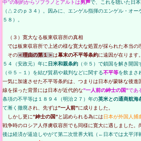
中”の制約からソプラノとアルトは
男声
で、これを聴いた日本
（△２のｐ３４）。因みに、エンゲル指揮のエンゲル・オー
５８）。
（３）寛大なる板東収容所の真相
では板東収容所で上述の様な寛大な処置が採られた本当の
その
＜理由の第１＞
は
幕末の不平等条約
に遠因が在ります
５４（安政元）年に
日米和親条約
（※５）で鎖国を解き開国
（※５－１）を結び貿易や裁判などに関する
不平等
を飲まさ
一気に加速させた不平等条約は、つまりは日本が蒙昧な後進
線を採った背景には日本が近代的な
”一人前の紳士の国”
であ
条項の不平等は１８９４（明治２７）年の
英米との通商航海
て漸く撤廃
され、先ずは
”一人前”
に成りました。
しかし更に
”紳士の国”
と認められる為には
日本が外国人捕
戦争時のロシア人俘虜収容所でも同様に寛大に遇しました。
後は経済が逼迫しやがて第二次世界大戦（←日本では太平洋