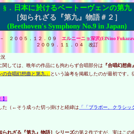
§．日本に於けるベートーヴェンの第九
［知られざる『第九』物語＃２］
(Beethoven's Symphony No.9 in Japan)
－ ２００５．１２．０９
エルニーニョ深沢(ElNino Fukazaw
２００９．１１．０４ 改訂
状況
に関しては、晩年の作品にも拘わらず合唱部分は
『合唱幻想曲
ンの合唱幻想曲と第九」
という論考を掲載したのが最初です。
！】
した（←そう成った切っ掛けと経緯は
「「ブラボー、クラシッ
知られざる『第九』物語］シリーズ
の第２作ですが、実はこの