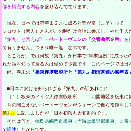
部を補完する内容
を盛り込んで在ります。
現在、日本では毎年１２月に成ると皆が挙（こぞ）って －
シロウト（素人）さんがこの時だけ合唱に参加し、やれ千人
『第九』と言えば唯一
ベートーヴェンの『交響曲第９番』
を
て有りません、つまり唯一無二なのです。
ところが、では何故『第九』が日本で”年末恒例”に成った
れた話を知って居る人は極めて少数です。このページでは日
尚、巻末の
「板東俘虜収容所と『第九』初演関連の略年表
■
日本に於ける知られざる『第九』の話あれこれ
（１）板東のドイツ人俘虜収容所 － 四国地区を板東に
耳の聞こえないベートーヴェンがウィーンで自ら指揮をして
第九」
に記しましたが、日本初演も大変劇的です。
それは何と、
徳島県鳴門市板東（当時は板野郡板東）に嘗
で詳述
）だからです。