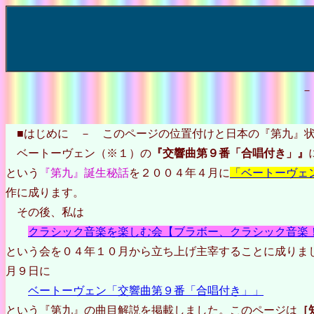
－
■はじめに － このページの位置付けと日本の『第九』
ベートーヴェン（※１）の
『交響曲第９番「合唱付き」』
という
『第九』誕生秘話
を２００４年４月に
「ベートーヴェ
作に成ります。
その後、私は
クラシック音楽を楽しむ会【ブラボー、クラシック音楽
という会を０４年１０月から立ち上げ主宰することに成りま
月９日に
ベートーヴェン「交響曲第９番「合唱付き」」
という『第九』の曲目解説を掲載しました。このページは
［