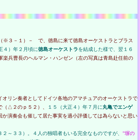
（※３－１）－ で、徳島に来て徳島オーケストラとブラス
正４）年２月頃に
徳島オーケストラ
を結成した様で、翌１６
軍楽兵曹長のヘルマン・ハンゼン（左の写真は青島赴任前の
イオリン奏者としてドイツ各地のアマチュアのオーケストラで
で（△２のｐ５２）、
１５（大正４）年７月に
丸亀でエンゲ
回か演奏会も催して居た事実を過小評価しては為らないと思い
３２～３３）。４人の独唱者もいる完全なものですが、
”塀の