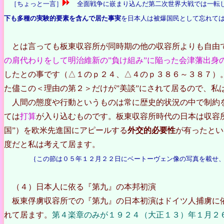
［ちょっと一言］
全面戦争に嵌まり込んだ第二次世界大戦では一転
下も多種の実験的要素を含んで居た事実
を日本人は被爆国民として忘れて
とは言っても
板東収容所が同時期の他の収容所よりも自由
の肩代わりをして明治維新の”負け組み”に陥った会津藩出身
したとの事です（△１のｐ２４、△４のｐ３８６～３８７）
た儘この＜理由の第２＞だけが”美談”にされて居るので、私
人間の態度や行動というものは常に歴史的状況の中で制約を
ては
打算
が入り込むものです。板東収容所時代の日本は収容所
国”）を欧米先進国にアピールする
外交的必要性
が有ったとい
度だと私は考えて居ます。
｛この節は０５年１２月２２日にベートーヴェン像の写真を載せ、
（４）日本人に依る『第九』の本邦初演
板東俘虜収容所での『第九』の日本初演はドイツ人捕虜に
れて居ます。
第４楽章のみが１９２４（大正１３）年１月２