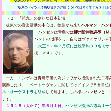
「板東のドイツ人俘虜たち」(The German captives in Bando, 
｛板東のドイツ人俘虜収容所の詳細については０６年７月２８日に
（２）『第九』の劇的な日本初演
板東での音楽活動の中心は、徳島から来た
ヘルマン・ハン
ハンゼンは青島では
膠州沿岸砲兵隊（Ｍ
バンドの指揮をし、自らはヴァイオリンを
（大正５）年２月頃には総勢約３０名でオ
彼、※４）です。
一方、エンゲルは青島守備の為ジャワから招集された二等兵
演奏したり、「ベートーヴェンに関してはドイツで５番目位
ル・オーケストラ
を結成
して居ます。この様にハンゼンとエ
ます。
１９１８（大正７）年６月１日
、ハンゼン指揮の徳島オー