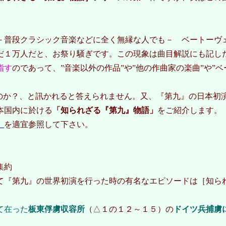
普段クラシック音楽などに全く無縁な人でも－ ベートーヴ
だ１万人だと、お祭り騒ぎです。この現象は曲目解説にも記し
指す
のであって、”音楽以外の作品”や”他の作曲家の楽曲”や”
のか？、と訊かれると答えられません。又、『第九』の日本初
本国内に於ける
「知られざる『第九』物語」
をご紹介します。
」
を適宜参照して下さい。
集約
『第九』の世界初演を行った時の有名なエピソードは［知ら
て在った
板東俘虜収容所
（△１の１２～１５）の
ドイツ兵捕虜