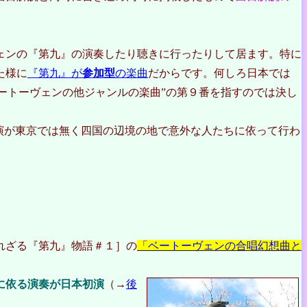
ェンの『第九』の演奏したり聴きに行ったりして居ます。特に
た様に
『第九』が
参加型
の楽曲
だからです。何しろ日本では
ベートーヴェンの他ジャンルの楽曲”の第９番を指すのでは決し
演が東京では無く四国の辺境の地で意外な人たちに依って行わ
れざる『第九』物語＃１］の
「ベートーヴェンの合唱幻想曲と
に依る演奏が日本初演
（→
後