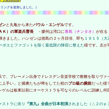
Tokushima)
リンクを追加しました。｝
ゼン
と丸亀から来た
パウル・エンゲル
です。
ＡＫ）の軍楽兵曹長
－膠州は湾口に
青島（チンタオ）
が在る
弾きました。ハンゼンは徳島の２ヶ月目頃、即ち
１９１５（大
ーボエとファゴットを除く最低限の陣容に整えた
様です。左が
で、ブレーメン出身でドレスデン音楽学校で教鞭を取りヴァ
に上手い」と捕虜たちが噂をしてた程の
プロ級の腕前
だった様
ンゲルは板東以前にオーケストラを可なりのレベルに訓練し何
ケストラに依り
『第九』全曲が日本初演
されました（△２のｐ