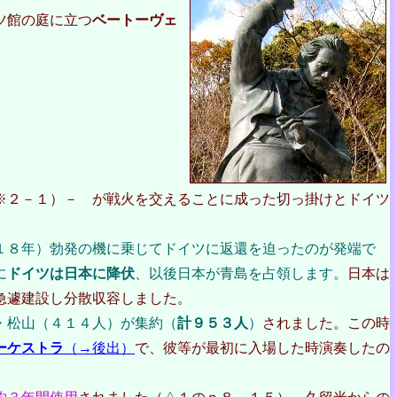
ツ館の庭に立つ
ベートーヴェ
※２－１）－ が戦火を交えることに成った切っ掛けとドイツ
１８年）勃発の機に乗じてドイツに返還を迫ったのが発端で
に
ドイツは日本に降伏
、以後日本が青島を占領します。
日本は
急遽建設し分散収容しました。
・松山（４１４人）が集約（
計９５３人
）
されました。この時
ーケストラ
（→後出）
で、彼等が最初に入場した時演奏したの
。