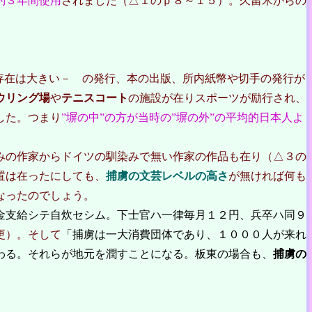
約３年間使用
されました（△１のｐ８～１５）。久留米からの
存在は大きい－ の発行、本の出版、所内紙幣や切手の発行が
ウリング場
や
テニスコート
の施設が在りスポーツが励行され、
した。つまり
”塀の中”の方が当時の”塀の外”の平均的日本人よ
みの作家からドイツの馴染みで無い作家の作品も在り（△３の
置は在ったにしても、
捕虜の文芸レベルの高さ
が無ければ何も
なったのでしょう。
金支給シテ自炊セシム。下士官ハ一律毎月１２円、兵卒ハ同９
更）。そして
「捕虜は一大消費団体であり、１０００人が来れ
わる。それらが地元を潤すことになる。板東の場合も、
捕虜の