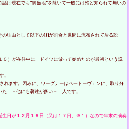
話は現在でも”御当地”を除いて一般には殆ど知られて無いの
その理由として以下の[1]が割合と世間に流布されて居る説
１０）が在任中に、ドイツに倣って始めたのが最初という説
す。
されます。因みに、ワーグナーはベートーヴェンに、取り分
いた －他にも著述が多い－ 人です。
誕生日が
１２月１６日
（又は１７日、※１）なので年末の演奏