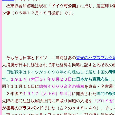
板東収容所跡地は現在
「ドイツ村公園」
に成り、慰霊碑や
ン像
（０５年１２月１８日撮影）です。
そもそも日本とドイツ －当時はあの
栄光のハプスブルク
人捕虜が日本に移送されて来た経緯を簡略に記すと凡そ次の
日独戦争はドイツが１８９８年から租借して居た中国の
青
す。
１９１４（大正３）年８月２３日
に
日本から宣戦布告
し
同年１１月１１日に
総勢４６００余名の捕虜
を東京・名古屋
３年後の
１９１７（大正６）年４月
に開所された
鳴門の
板
先陣の徳島組は収容所正門に陣取り同胞の入場を
『プロイセ
が
徳島のブラスバンド
でした（△２のｐ４８～４９）。そし