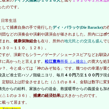
に板東の
ドイツ人捕虜が１０２８人
と成り
１９２０年２月末迄
ったのです。
日常生活
して捕虜自身の手で発行した
ディ・バラッケ(Die Baracke)
の
劇団などの演奏会や演劇や講演会が催されました。所内には
ボ
営まれ、
健康保険組合
も在り、所外の
地元民との交流も盛ん
で
ｐ３０～１１０、１２８）。
すが、演劇でもシラー／ゲーテ／シェークスピアなどお馴染
常に高かったと言えます。
松江豊寿
所長（→後出）
の寛大な処
か？、今と成っては「神のみぞ知る」です。幾つかの幸運が重
校及ビ准士官ハソノ階級ニヨリ、毎月
４０円
乃至
１００円
ヲ現
、定額以上は貯金させました（△１のｐ８４、金額は数字に変
務先からの給料、家族からの送金、救援暖帯からの義援金も加
（△１のｐ３６）、
捕虜の経済効果
は大きかったのです。
に載って居ます。