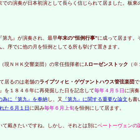
京での演奏が日本初演として長らく信じられて居ました。板東の
『第九』が演奏され、最早
年末の”恒例行事”
に成って居ます。
ん。序でに他の月を恒例としてる所も挙げて置きます。
団（現ＮＨＫ交響楽団）の常任指揮者に
J.ローゼンストック
（※
て居るのは老舗の
ライプツィヒ・ゲヴァントハウス管弦楽団
で
』を１８４６年に再発掘した日を記念して
毎年４月５日
に演奏
の為に『第九』を奉納
し、又
『第九』に関する重要な論文
も書
れた６月１日
に因み
毎年６月上旬
を恒例にして居ます。
いて戴きたいですね。しかし、それとは別に
ベートーヴェンの