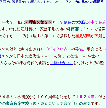
敗戦後に戦勝国から非難されました。しかし、
アメリカの日本への原爆投
も事実で、私は
＜理由の第２＞
として
倒幕の大潮流
の中で幕府
ます。特に松江所長の一家は不毛の地の
斗南藩
（※９）で苦労
派ですが－ では＜理由の第１＞で指摘した
歴史認識が欠如
し
中で相対的に割り出された
「折り合い点」
や
妥協
、場合に依っ
第１＞
から日本の近代性（＝”一人前”）と徳性（＝”紳士の
大さもその様な時代的要請と
「折り合い」
を付けた上での態
２４年の世界初演から１００周年を記念して
１９２４年
に催さ
での
東京音楽学校
（現・東京芸術大学音楽部）の演奏
です。