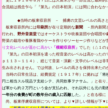
更に１９１８年８月７日には久留米から一部合流し最終的
合流組は残念乍ら「『第九』の日本初演」には間に合わなか
◆当時の板東収容所 － 捕虜の文芸レベルの高さと
板東収容所内には
印刷所
が在り定期的な
新聞
－所内新聞と
行われ、
野外音楽堂
ではオーケストラや吹奏楽団や合唱団や
野菜の栽培や養豚養鶏やケーキ作りやソーセージ作りなどが
り文化レベルが遥かに高かい
「模範収容所」
でした（△１の
『第九』の日本初演を遣った程音楽のレベルは高かったので
ｐ１１３～１１４）、総じて音楽・演劇・文学のレベルは非
生み出されません。では何故、レベルの高さを保持出来たの
当時の日常生活は、給費規定（１９１７年）に拠れば
「将
円ニ相当スル現品ヲ支給シテ、共同炊事ヲナサム。」
と在り
ば軍から約２万円という金が支払われ、それ以外にも元の勤
一年分の食費が町の数年分の歳入に匹敵
した。」
と在る様に
尚、板東俘虜収容所については、より▼詳しい情報が下▼