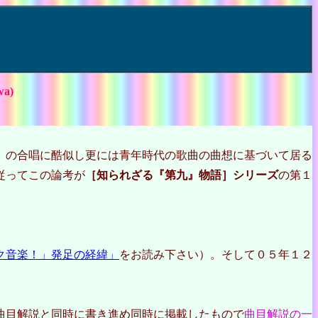
a)
』
の合唱に酷似し更には青年時代の歌曲の曲想に基づいて居る
従ってこの論考が
［知られざる『第九』物語］シリーズ
の第１
ク音楽！」発足の経緯」
をお読み下さい）。そして０５年１２
曲目解説と同時に書き進め同時に掲載したもので
曲目解説の一