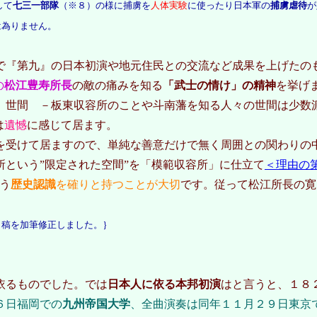
して
七三一部隊
（※８）の様に捕虜を
人体実験
に使ったり日本軍の
捕虜虐待
が
は為りません。
で『第九』の日本初演や地元住民との交流など成果を上げたの
の
松江豊寿所長
の敵の痛みを知る
「武士の情け」の精神
を挙げ
。世間 －板東収容所のことや斗南藩を知る人々の世間は少数
は
遺憾
に感じて居ます。
受けて居ますので、単純な善意だけで無く周囲との関わりの
という”限定された空間”を「模範収容所」に仕立て
＜理由の
う
歴史認識
を確りと持つことが大切
です。従って松江所長の寛
稿を加筆修正しました。｝
依るものでした。では
日本人に依る本邦初演
はと言うと、１８
６日福岡での
九州帝国大学
、全曲演奏は同年１１月２９日東京