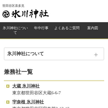
世田谷区喜多見
氷川神社
につい
年中行事
よくある
ご質問
案内図
て
氷川神社について
喜多見 氷川神社
兼務社一覧
奉納 鬼問答 鬼面
兼務社一覧
大蔵 氷川神社
東京都世田谷区大蔵6-6-7
宇奈根 氷川神社