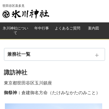
世田谷区喜多見
氷川神社
につい
年中行事
よくある
ご質問
案内図
て
兼務社一覧
兼務社一覧
諏訪神社
大蔵 氷川神社
東京都世田谷区玉川鎮座
宇奈根 氷川神社
御祭神：
倉建御名方命（たけみなかたのみこと）
神明社
三峯神社