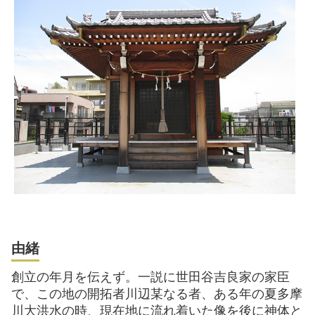
稲荷神社
八幡神社
天神社
諏訪神社
須賀神社
由緒
創立の年月を伝えず。一説に世田谷吉良家の家臣
で、この地の開拓者川辺某なる者、ある年の夏多摩
川大洪水の時、現在地に流れ着いた像を後に神体と