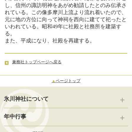
し、信州の諏訪明神をあがめ勧請したとのみ伝承さ
れている。この像多摩川上流より流れ着いたので、
元に地の方位に向って神祠を西向に建てて祀ったと
いわれている。昭和49年に社殿と社務所を建築す
る。
また、平成になり、社殿を再建する。
兼務社トップページへ戻る
▲
ページトップ
氷川神社について
喜多見 氷川神社
年中行事
奉納 鬼問答 鬼面
行事一覧