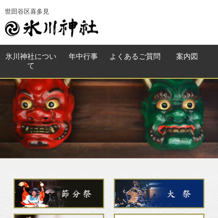
世田谷区喜多見
氷川神社
につい
年中行事
よくある
ご質問
案内図
て