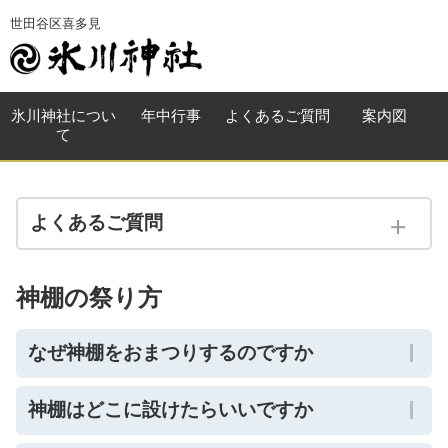
世田谷区喜多見
氷川神社
につい
年中行事
よくある
ご質問
案内図
て
よくあるご質問
質問一覧
神棚の祭り方
神社と祭神
なぜ神棚をおまつりするのですか
神社の祭り
神社の施設 他
神棚はどこに設けたらいいですか
神棚の祭り方