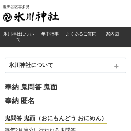
世田谷区喜多見
氷川神社
につい
年中行事
よくある
ご質問
案内図
て
氷川神社について
喜多見 氷川神社
奉納 鬼問答 鬼面
奉納 鬼問答 鬼面
奉納 匿名
兼務社一覧
鬼問答 鬼面（おにもんどう おにめん）
毎年2月節分に行われる鬼問答。