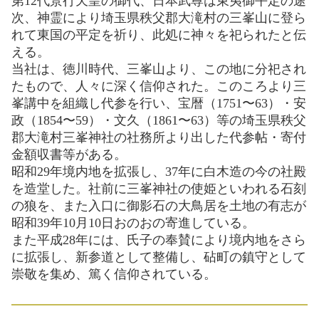
第12代景行天皇の御代、日本武尊は東夷御平定の途
次、神霊により埼玉県秩父郡大滝村の三峯山に登ら
れて東国の平定を祈り、此処に神々を祀られたと伝
える。
当社は、徳川時代、三峯山より、この地に分祀され
たもので、人々に深く信仰された。このころより三
峯講中を組織し代参を行い、宝暦（1751〜63）・安
政（1854〜59）・文久（1861〜63）等の埼玉県秩父
郡大滝村三峯神社の社務所より出した代参帖・寄付
金額収書等がある。
昭和29年境内地を拡張し、37年に白木造の今の社殿
を造堂した。社前に三峯神社の使姫といわれる石刻
の狼を、また入口に御影石の大鳥居を土地の有志が
昭和39年10月10日おのおの寄進している。
また平成28年には、氏子の奉賛により境内地をさら
に拡張し、新参道として整備し、砧町の鎮守として
崇敬を集め、篤く信仰されている。