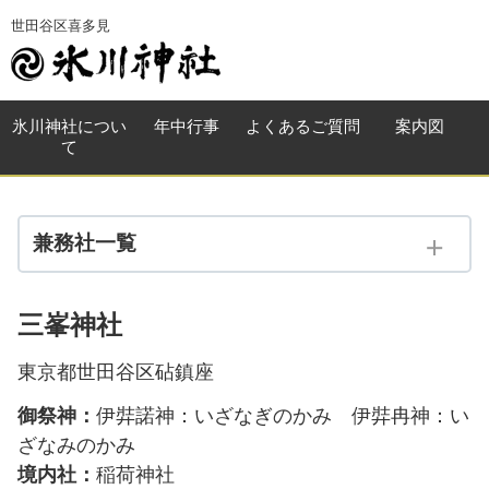
世田谷区喜多見
氷川神社
につい
年中行事
よくある
ご質問
案内図
て
兼務社一覧
兼務社一覧
三峯神社
大蔵 氷川神社
東京都世田谷区砧鎮座
宇奈根 氷川神社
御祭神：
伊弉諾神：いざなぎのかみ 伊弉冉神：い
神明社
ざなみのかみ
境内社：
稲荷神社
三峯神社