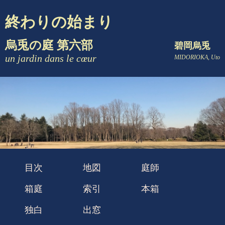
終わりの始まり
烏兎の庭 第六部
碧岡烏兎
un jardin dans le cœur
MIDORIOKA, Uto
目次
地図
庭師
箱庭
索引
本箱
独白
出窓