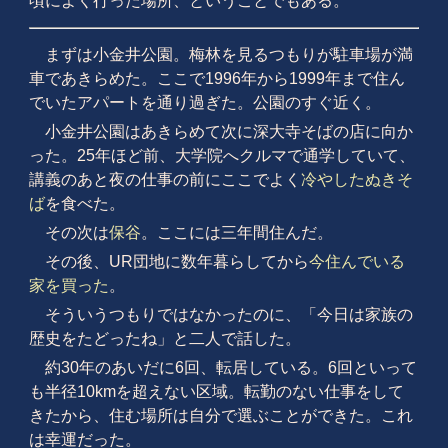
頃によく行った場所、ということでもある。
まずは小金井公園。梅林を見るつもりが駐車場が満
車であきらめた。ここで1996年から1999年まで住ん
でいたアパートを通り過ぎた。公園のすぐ近く。
小金井公園はあきらめて次に深大寺そばの店に向か
った。25年ほど前、大学院へクルマで通学していて、
講義のあと夜の仕事の前にここでよく
冷やしたぬきそ
ば
を食べた。
その次は
保谷
。ここには三年間住んだ。
その後、UR団地に数年暮らしてから
今住んでいる
家を買った
。
そういうつもりではなかったのに、「今日は家族の
歴史をたどったね」と二人で話した。
約30年のあいだに6回、転居している。6回といって
も半径10kmを超えない区域。転勤のない仕事をして
きたから、住む場所は自分で選ぶことができた。これ
は幸運だった。