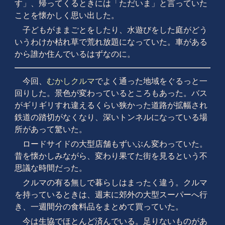
す」、帰ってくるときには「ただいま」と言っていた
ことを懐かしく思い出した。
子どもがままごとをしたり、水遊びをした庭がどう
いうわけか枯れ草で荒れ放題になっていた。車がある
から誰か住んでいるはずなのに。
今回、
むかしクルマ
でよく通った地域をぐるっと一
回りした。景色が変わっているところもあった。バス
がギリギリすれ違えるくらい狭かった道路が拡幅され
鉄道の踏切がなくなり、深いトンネルになっている場
所があって驚いた。
ロードサイドの大型店舗もずいぶん変わっていた。
昔を懐かしみながら、変わり果てた街を見るという不
思議な時間だった。
クルマの有る無しで暮らしはまったく違う。クルマ
を持っているときは、週末に郊外の大型スーパーへ行
き、一週間分の食料品をまとめて買っていた。
今は生協でほとんど済んでいる。足りないものがあ