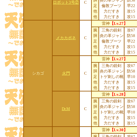
胴
炎の革ジャン
防58
ロボット3号②
C
足
倫敦ブーツ
早22
他
力だすき
攻15
他
力だすき
攻15
雷神
【Lv.27】
腕
三角の鋭剣
攻67
胴
炎の革ジャン
防58
メカカポネ
C
足
倫敦ブーツ
早22
他
力だすき
攻15
他
力だすき
攻15
雷神
【Lv.27】
腕
三角の鋭剣
攻67
胴
炎の革ジャン
防58
シカゴ
火門
C
足
トゲ刺しの靴
早10
他
力だすき
攻15
他
力だすき
攻15
雷神
【Lv.28】
腕
三角の鋭剣
攻67
胴
炎の革ジャン
防58
Dr.M
C
足
トゲ刺しの靴
早10
他
力だすき
攻15
他
力だすき
攻15
雷神
【Lv.30】
腕
三角の鋭剣
攻67