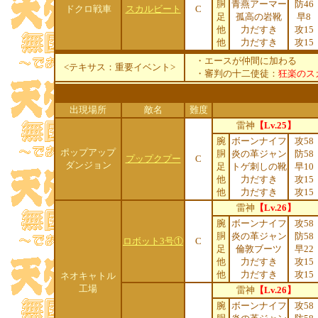
胴
青燕アーマー
防46
ドクロ戦車
スカルビート
C
足
孤高の岩靴
早8
他
力だすき
攻15
他
力だすき
攻15
・エースが仲間に加わる
<テキサス：重要イベント>
・審判の十二使徒：
狂楽のス
出現場所
敵名
難度
雷神
【Lv.25】
腕
ボーンナイフ
攻58
ポップアップ
胴
炎の革ジャン
防58
プップクプー
C
ダンジョン
足
トゲ刺しの靴
早10
他
力だすき
攻15
他
力だすき
攻15
雷神
【Lv.26】
腕
ボーンナイフ
攻58
胴
炎の革ジャン
防58
ロボット3号①
C
足
倫敦ブーツ
早22
他
力だすき
攻15
他
力だすき
攻15
ネオキャトル
工場
雷神
【Lv.26】
腕
ボーンナイフ
攻58