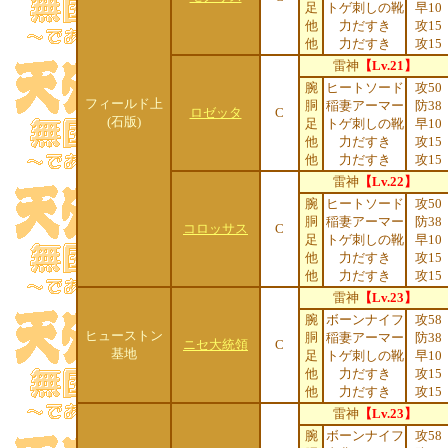
足
トゲ刺しの靴
早10
他
力だすき
攻15
他
力だすき
攻15
雷神
【Lv.21】
腕
ヒートソード
攻50
フィールド上
胴
稲妻アーマー
防38
ロゼッタ
C
(石版)
足
トゲ刺しの靴
早10
他
力だすき
攻15
他
力だすき
攻15
雷神
【Lv.22】
腕
ヒートソード
攻50
胴
稲妻アーマー
防38
コロッサス
C
足
トゲ刺しの靴
早10
他
力だすき
攻15
他
力だすき
攻15
雷神
【Lv.23】
腕
ボーンナイフ
攻58
ヒューストン
胴
稲妻アーマー
防38
ニセ大統領
C
基地
足
トゲ刺しの靴
早10
他
力だすき
攻15
他
力だすき
攻15
雷神
【Lv.23】
腕
ボーンナイフ
攻58