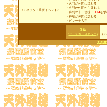
・
火門が仲間に加わる
・火門が仲間から外れる
<ミネソタ：重要イベント>
・審判の十二使徒：
Dr.M
を撃
・禅剛が仲間に加わる
・ビマーナ入手
前編
(アラスカ～メキシコ)
(
天外魔