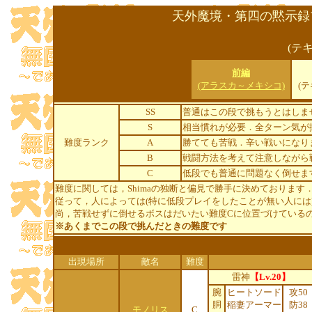
天外魔境・第四の黙示録
(テ
前編
(アラスカ～メキシコ)
(
SS
普通はこの段で挑もうとはしま
S
相当慣れが必要．全ターン気が
難度ランク
A
勝てても苦戦．辛い戦いになり
B
戦闘方法を考えて注意しながら
C
低段でも普通に問題なく倒せま
難度に関しては，Shimaの独断と偏見で勝手に決めております
従って，人によっては(特に低段プレイをしたことが無い人には
尚，苦戦せずに倒せるボスはだいたい難度Cに位置づけている
※あくまでこの段で挑んだときの難度です
出現場所
敵名
難度
雷神
【Lv.20】
腕
ヒートソード
攻50
胴
稲妻アーマー
防38
モノリス
C