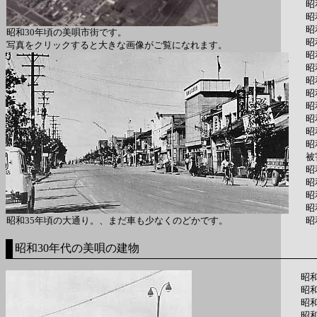
昭
昭
昭
昭和30年頃の美唄市街です。
昭
写真をクリックすると大きな画像がご覧になれます。
昭
昭
昭
昭
昭
昭
昭
昭
被
昭
昭
昭
昭
昭和35年頃の大通り。、まだ車も少なくのどかです。
昭
昭和30年代の美唄の建物
昭
昭
昭
昭