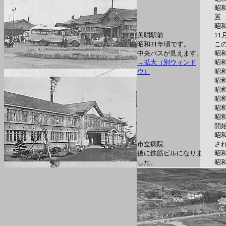
昭
置
昭
美唄駅前
1
昭和31年頃です。
こ
中央バスが見えます。
昭
→拡大（別ウィンド
昭
ウ）
昭
昭
昭
昭
昭
昭
開
昭
市立病院
さ
後に鉄筋ビルになりま
昭
した。
昭