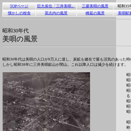
TOPページ
巨大炭住「三井美唄」
三菱美唄の風景
昭和35
懐かしの校舎
茶志内の風景
峰延の風景
美唄駅
昭和30年代
美唄の風景
昭和30年代は美唄の人口が9万人に達し、炭鉱も健在で最も活気のあった時
しかし昭和38年に三井美唄鉱山が閉山。これ以降人口は減少を続けます。
昭
昭
昭
昭
る
昭
昭
昭
昭
称