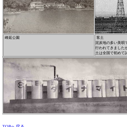
峰延公園
客土
泥炭地の多い美唄
行われてきました
土は全国で初めて
TOPへ戻る