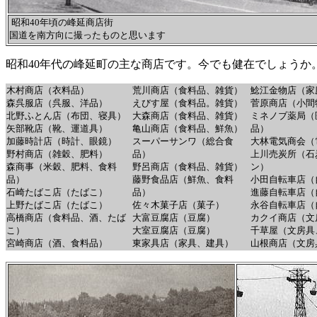
昭和40年頃の峰延商店街
国道を南方向に撮ったものと思います
昭和40年代の峰延町の主な商店です。今でも健在でしょうか
木村商店（衣料品）
荒川商店（食料品、雑貨）
鯰江金物店（家
森呉服店（呉服、洋品）
えびす屋（食料品。雑貨）
菅原商店（小間
北野ふとん店（布団、寝具）
大森商店（食料品、雑貨）
ミネノブ薬局（
矢部靴店（靴、運道具）
亀山商店（食料品、鮮魚）
品）
加藤時計店（時計、眼鏡）
スーパーサンワ（総合食
大林電気商会（
野村商店（雑穀、肥料）
品）
上川売炭所（石
森商事（米穀、肥料、食料
野呂商店（食料品、雑貨）
ン）
品）
藤野食品店（鮮魚、食料
小田自転車店（
石崎たばこ店（たばこ）
品）
進藤自転車店（
上野たばこ店（たばこ）
佐々木菓子店（菓子）
永谷自転車店（
高橋商店（食料品、酒、たば
大富豆腐店（豆腐）
カクイ商店（文
こ）
大室豆腐店（豆腐）
千草屋（文房具
宮崎商店（酒、食料品）
東家具店（家具、建具）
山根商店（文房