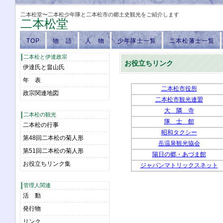
二本松堂〜二本松少年隊と二本松市の郷土史観光をご紹介します
二本松堂
TOP
物 語
人 物
少年隊士一覧
二本松藩士一覧
二本松と伊達政宗
お役立ちリンク
伊達氏と畠山氏
年 表
二本松市役所
政宗関連地図
二本松市観光連盟
大 隣 寺
二本松の観光
隊 士 館
二本松の行事
昭和タクシー
第48回二本松の菊人形
岳温泉観光協会
第51回二本松の菊人形
陽日の郷・あづま館
お役立ちリンク集
ジャパンマトリックスネット
管理人関連
活 動
発行物
リンク