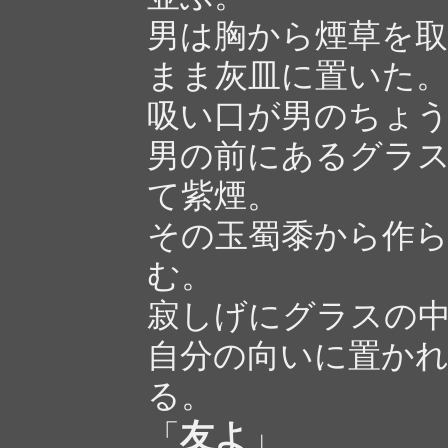
男は胸から煙草を
まま灰皿に置いた
吸い口が男のちょ
男の前にあるグラ
て紫煙。
その玉蜀黍から作
む。
寂しげにグラスの
自分の向いに置か
る。
友よ
「
」