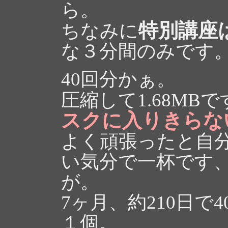
ら。
特別講座
ちなみに
な３分間のみです
40回分かぁ。
圧縮して1.68MB
スクに入りきらな
よく頑張ったと自
い気分で一杯です
が。
7ヶ月、約210日で
１個。