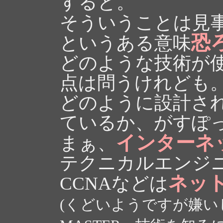
すると。
そういうことは見
恐
というある意味
どのような技術が
点は問うけれども
どのように設計さ
ているか、がすぽ
インターネ
まぁ、
テクニカルエンジニ
ネッ
CCNAなどは
(くどいようですが嫌い