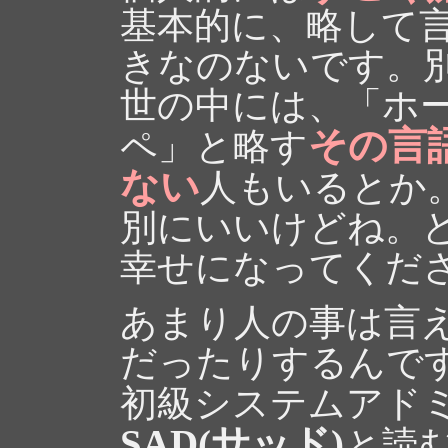
基本的に、略して
きなのないです。
世の中には、「ホ
その言
ペ」と略す
ない
人もいるとか
別にいいけどね。
幸せになってくだ
あまり人の事は言
だったりするんで
初級システムアド
SAD(サッド)
と読