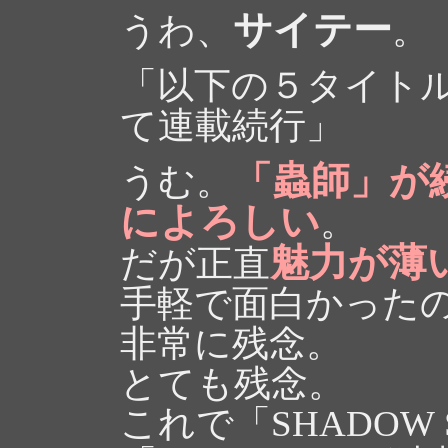
サイテー
うわ、
。
「以下の５タイト
て連載続行」
「蟲師」が
うむ。
によろしい
。
魅力が薄
だが正直
手軽で面白かった
非常に残念。
とても残念。
これで「SHADOW 