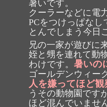
暑いです。
クーラーなどに電
PCをつけっぱなし
とんでしまう今日
兄の一家が遊びに
姪と甥を連れて動
暑いの
わけです。
ゴールデンウィー
人を嫌ってほど観
うその動物園です
ほど混んでいませ