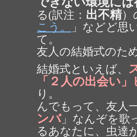
できない環境には
出不精
る(訳注：
）
こう。
」などど思
て。
友人の結婚式のた
結婚式といえば、
「２人の出会い」
り。
んでもって、友人
ンバ
」なんぞを歌
るあなたに、虫達