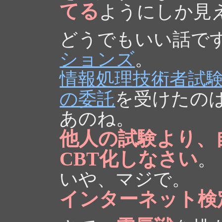
てる
ようにしか見
どうでもいい話で
ションズ
。
情報処理技術者試
の委託
を受けたの
あのね。
他人の試験より、
CBT化しなさい
。
いや、マジで。
インターネット検