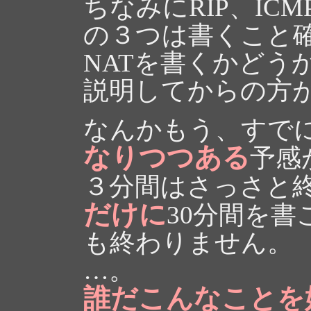
ちなみにRIP、ICMP(pi
の３つは書くこと
NATを書くかどう
説明してからの方が
なんかもう、すで
なりつつある
予感
３分間はさっさと
だけに
30分間を
も終わりません。
…。
誰だこんなことを