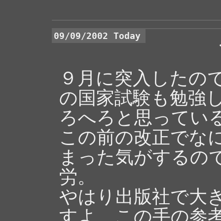
09/09/2002 Today
９月に突入したの
の国家試験も勉強
ろへろと思ってい
この前の改正でな
まった気がするの
労。
やはり出版社で大
すよ、この手の参