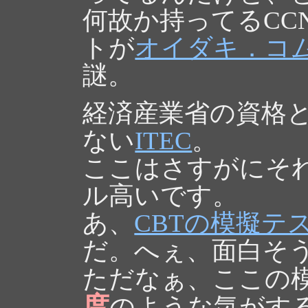
何故か持ってるCC
トが
オイダキ．コ
謎。
経済産業省の資格
ない
ITEC
。
ここはさすがにそ
ル高いです。
あ、
CBTの模擬テ
だ。へぇ、面白そ
ただなぁ、ここの
度
のような気がす