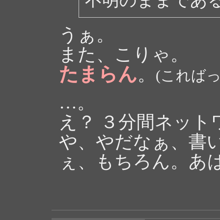
うぁ。
また、こりゃ。
たまらん
。
(こればっ
…。
え？ ３分間ネット
や、やだなぁ、書
ぇ、もちろん。あ