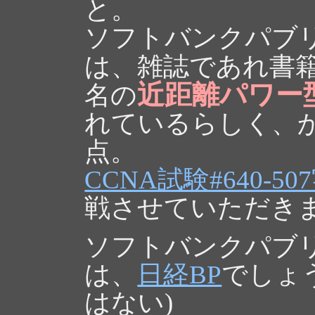
と。
ソフトバンクパブ
は、雑誌であれ書
近距離パワー
名の
れているらしく、
点。
CCNA試験#640-
戦させていただき
ソフトバンクパブ
は、
日経BP
でしょ
はない)