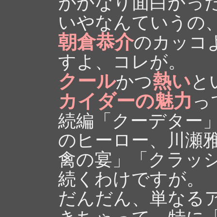
がかなり面白かっ
いやなんていうの
朝倉恭介
のカッコ
すよ、コレが。
クール
熱い
かつ
と
カイダーの魅力
っ
続編「クーデター
のヒーロー、川瀬
禽の宴」「クラッ
続くわけですが。
だんだん、単なる