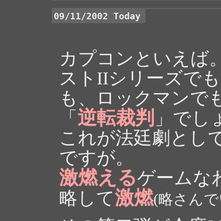
09/11/2002 Today
カプコンといえば
ストIIシリーズで
も、ロックマンで
逆転裁判
「
」でし
これが法廷劇とし
ですが。
激燃える
ゲームな
激燃
略して
(略さんで