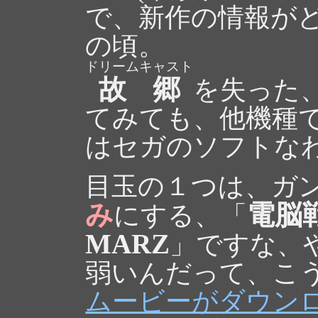
で、新作の情報が
の頃。
ドリームキャスト
故郷
を失った
てみても、他機種
はセガのソフトな
目玉の１つは、ガ
み
電脳戦機
にする、「
MARZ
」ですな、
弱いんだって、こ
ムービーがダウン