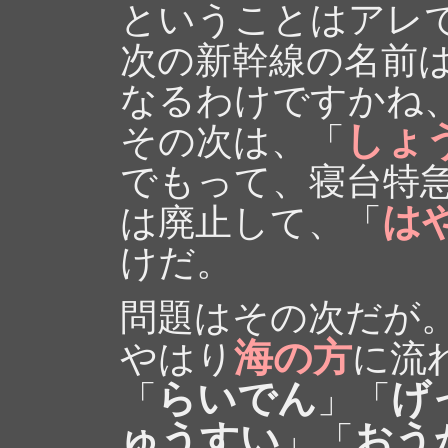
ということはアレ
次の新幹線の名前
なるわけですかね
しょ
その次は、「
でもって、寝台特
は
は廃止して、「
けだ。
問題はその次だが
海の方
やはり
に流
らいでん
げ
「
」「
ゅうすい
おう
」「