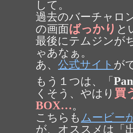
して。
過去のバーチャロ
ばっかり
の画面
と
最後にテムジンが
ゃあなぁ。
あ、
公式サイト
が
Pan
もう１つは、「
買
くそう、やはり
BOX…
。
こちらも
ムービー
が、オススメは「