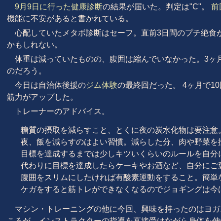
9月9日に行った健康診断
の結果が届いた。判定は"C"。
前
機能に不安があると書かれている。
心配していたメタボ診断はセーフ。直前3日間のプチ絶食
かもしれない。
体重は減っていたものの、腹囲は縮んでいなかった。3ヶ
のだろう。
今日は自治体後援の
ジム体験
の最終回だった。 4ヶ月で1
筋力がアップした。
トレーナーのアドバイス。
糖質の摂取を減らすこと、とくに夜の炭水化物は要注意
夜、飯を減らすのはよい習慣。減らした分、肉や野菜を
目標を達成するまでは少しキツいくらいのルールを自分
代わりに目標を達成したらケーキやお酒など、自分にご
腹囲をスリムにしたければ有酸素運動をすること。簡単
ケガをすると筋トレができなくなるのでジョギングは今
マシン・トレーニングの他に今回、興味を持ったのはヨガ。W
ころが、インストラクターの指導を直接受けながら身体を伸