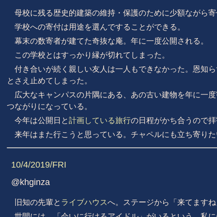
母校に残る歴史的建築の維持・保護のために少額ながら寄
学校への寄付は用途を選んですることができる。
幕末の数寄者が建てた奇抜な庵。年に一度公開される。
この学校とはすっかり縁が切れてしまった。
付き合いが続く親しい友人は一人もできなかった。恩知ら
とさえ止めてしまった。
広大なキャンパスの片隅にある、あの古い建物を年に一度
つながりになっている。
今年は公開日と
計画している旅行
の日程がかち合うので拝
来年はまた行こうと思っている。チャペルにも立ち寄りた
10/4/2019/FRI
@khginza
旧知の先輩と
ライブハウス
へ。ステージから「来てますね
世間には、「会いに行けるアイドル」がいるという。私に