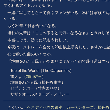
でくれるアイドル」がいる。
一緒に写してもらって喜ぶファンがいる。私には家族の写
がいる。
もう30年の付き合いになる。
連れの先輩は「ここへ来ると元気になるなぁ」とうれしそ
本当にそう。誘った私もうれしい。
今夜は、メドレーを含めて20曲以上演奏した。さすがに
心に響いた曲のいくつか。
「埠頭をわたる風」があまりによかったので帰り道はずっ
Top of the World（The Carpenters）
旅人よ（
加山雄三
）
埠頭をわたる風（松任谷由実）
セプテンバー（竹内まりや）
サザンオールスターズ・メドレー
さくいん：
ケネディハウス銀座
、
カーペンターズ
、
松任谷