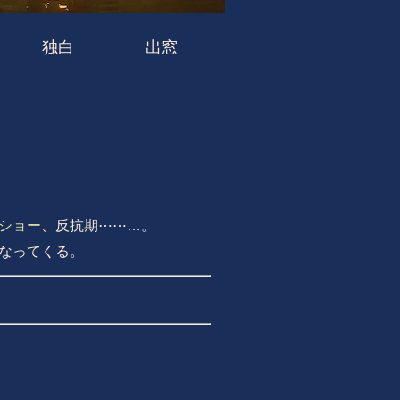
独白
出窓
ショー
、反抗期⋯⋯…。
なってくる。