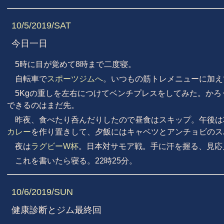
10/5/2019/SAT
今日一日
5時に目が覚めて8時まで二度寝。
自転車で
スポーツジムへ
。いつもの筋トレメニューに加え
5Kgの重しを左右につけてベンチプレスをしてみた。か
できるのはまだ先。
昨夜、食べたり呑んだりしたので昼食はスキップ。午後は
カレー
を作り置きして、夕飯にはキャベツとアンチョビのス
夜は
ラグビーW杯
。日本対サモア戦。手に汗を握る、見応
これを書いたら寝る。22時25分。
10/6/2019/SUN
健康診断とジム最終回