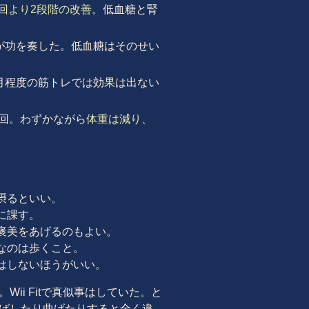
回より2段階の改善
。低血糖と腎
が功を奏した。低血糖はそのせい
月程度の筋トレでは効果は出ない
0回。わずかながら
体重は減り
、
。
摂るといい。
に課す。
褒美をあげるのもよい。
なのは歩くこと。
はしないほうがいい。
ii Fitで真似事はしていた。と
ばしたり曲げたりすると全く違