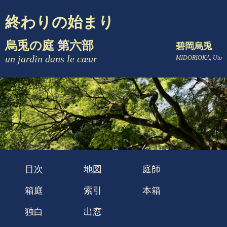
終わりの始まり
烏兎の庭 第六部
碧岡烏兎
un jardin dans le cœur
MIDORIOKA, Uto
目次
地図
庭師
箱庭
索引
本箱
独白
出窓