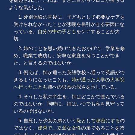
を提起された。これは、まさに目からウロコが落ちる
ような気がした。
1. 死別体験の直後に、子どもとして必要なケアを
受けられなかったことが悲嘆を長引かせる要因にな
っている。
自分の中の子ども
をケアすることが大
切。
2. 姉のことを思い続けてきたおかげで、学業を修
め、職業で成功し、安寧な家庭を持つことができ
た、と言えるのではないか。
3. 例えば、姉が通った英語学校へ通って英語がで
きるようになったことも、
姉が通った大学の大学院
へ行ったことも
姉への思慕の深さを示している。
4. そうした私の半生を、姉はどこかで喜んでいる
のではないか。同時に、姉はいつでも私を見守って
いるのではないか。
5. 自死した少女の弟という
恥として秘密にする
の
ではなく、
優秀で、立派な女性
の弟であることを誇