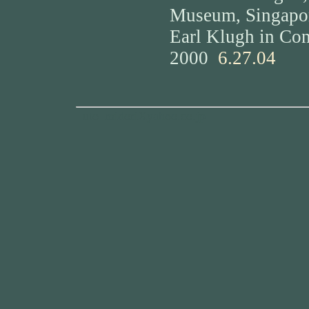
Museum, Singapo
Earl Klugh in C
2000
6.27.04
uto_midoriXyahoo.co.jp