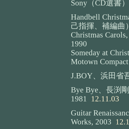
Sony（CD選書）
Handbell Chris
己指揮、補編曲）、C
Christmas Carols
1990
Someday at Christ
Motown Compact 
J.BOY、浜田省吾
Bye Bye、長渕剛
1981
12.11.03
Guitar Renaissan
Works, 2003
12.1