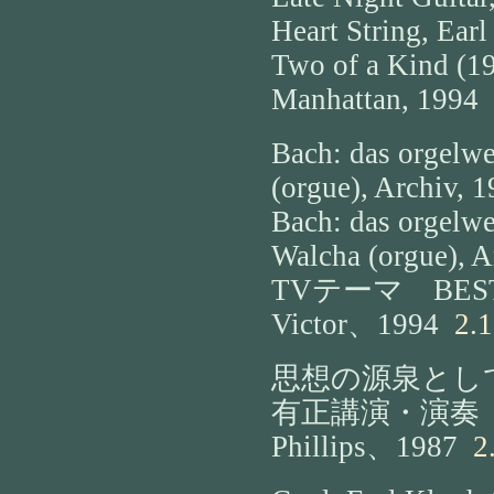
Heart String, Ear
Two of a Kind (19
Manhattan, 1994
1
Bach: das orgelw
(orgue), Archiv, 
Bach: das orgelw
Walcha (orgue), A
TVテーマ BES
Victor、1994
2.1
思想の源泉とし
有正講演・演奏
Phillips、1987
2.