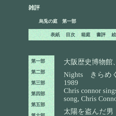
雑評
烏兎の庭 第一部
表紙
目次
箱庭
書評
大阪歴史博物館
第一部
第二部
Nights き
1989
第三部
Chris connor sing
第四部
song, Chris Conno
第五部
太陽を盗んだ男（
第六部