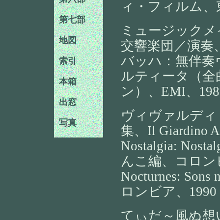
ィ・フィルム、東
第七部
ミュージックメ
地図
交響楽団／演奏、
バッハ：無伴奏
索引
ルティータ（全曲）、
本箱
ン）、EMI、198
出窓
ヴィヴァルディ
写真
集、Il Giardino 
Nostalgia: Nost
んこ編、コロンビ
Nocturnes: S
ロンビア、1990
てぃだ～風ぬ想