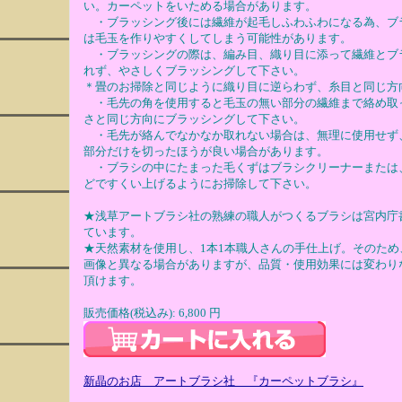
い。カーペットをいためる場合があります。
・ブラッシング後には繊維が起毛しふわふわになる為、ブ
は毛玉を作りやすくしてしまう可能性があります。
・ブラッシングの際は、編み目、織り目に添って繊維とブ
れず、やさしくブラッシングして下さい。
＊畳のお掃除と同じように織り目に逆らわず、糸目と同じ方
・毛先の角を使用すると毛玉の無い部分の繊維まで絡め取
さと同じ方向にブラッシングして下さい。
・毛先が絡んでなかなか取れない場合は、無理に使用せず
部分だけを切ったほうが良い場合があります。
・ブラシの中にたまった毛くずはブラシクリーナーまたは
どですくい上げるようにお掃除して下さい。
★浅草アートブラシ社の熟練の職人がつくるブラシは宮内庁
ています。
★天然素材を使用し、1本1本職人さんの手仕上げ。そのため
画像と異なる場合がありますが、品質・使用効果には変わり
頂けます。
販売価格(税込み): 6,800 円
新晶のお店 アートブラシ社 『カーペットブラシ』