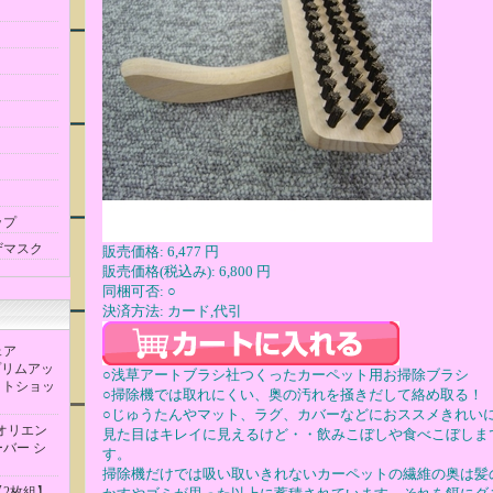
ップ
ザマスク
販売価格: 6,477 円
販売価格(税込み): 6,800 円
同梱可否: ○
決済方法: カード,代引
ェア
 プリムアッ
○浅草アートブラシ社つくったカーペット用お掃除ブラシ
ホワイトショッ
○掃除機では取れにくい、奥の汚れを掻きだして絡め取る！
○じゅうたんやマット、ラグ、カバーなどにおススメきれい
 オリエン
見た目はキレイに見えるけど・・飲みこぼしや食べこぼしま
バー シ
す。
掃除機だけでは吸い取いきれないカーペットの繊維の奥は髪
2枚組】