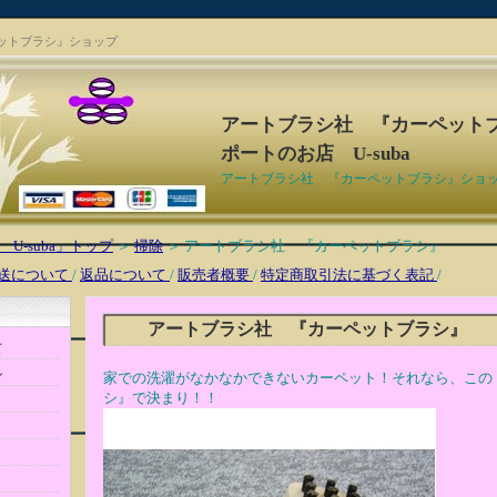
ットブラシ』ショップ
アートブラシ社 『カーペット
ポートのお店 U-suba
アートブラシ社 『カーペットブラシ』ショ
U-suba」トップ
＞
掃除
＞ アートブラシ社 『カーペットブラシ』
送について
/
返品について
/
販売者概要
/
特定商取引法に基づく表記
/
アートブラシ社 『カーペットブラシ』
て
ン
家での洗濯がなかなかできないカーペット！それなら、この
シ』で決まり！！