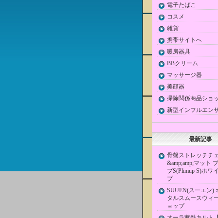
電子たばこ
コスメ
雑貨
携帯サイトへ
暖房器具
BBクリーム
マッサージ器
美顔器
掃除関係商品ショ
新型インフルエン
最新記事
骨盤ストレッチチ
&amp;amp;マット
プS(Plimup S)
プ
SUUEN(スーエン)
タルスムースウィー
ョップ
オーラ蓄熱キルト【