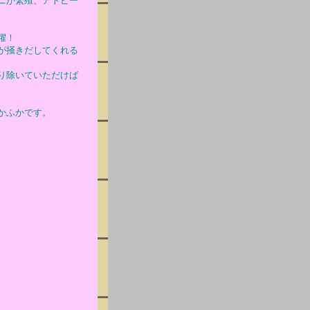
ニが繁殖、アトピー
躍！
が掻きだしてくれる
り除いていただけば
かふかです。