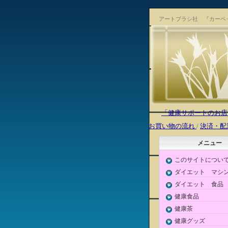
アートブラシ社 『カーペ
「健康サポートのお店 
お買い物の流れ
/
決済・配
メニュー
このサイトについ
ダイエット マシ
ダイエット 食品
健康食品
健康茶
健康グッズ