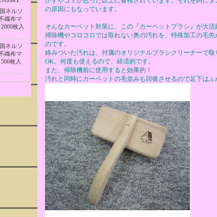
かすやゴミが思った以上に蓄積されています。それを餌にダ
の原因にもなっています。
米国ネルソ
不織布マ
そんなカーペット対策に、この『カーペットブラシ』が大活
2000枚入
掃除機やコロコロでは取れない奥の汚れを、特殊加工の毛先
のです。
米国ネルソ
絡みついた汚れは、付属のオリジナルブラシクリーナーで取
不織布マ
OK。何度も使えるので、経済的です。
 500枚入
また、掃除機前に使用すると効果的！
汚れと同時にカーペットの毛並みも回復させるので足下はふ