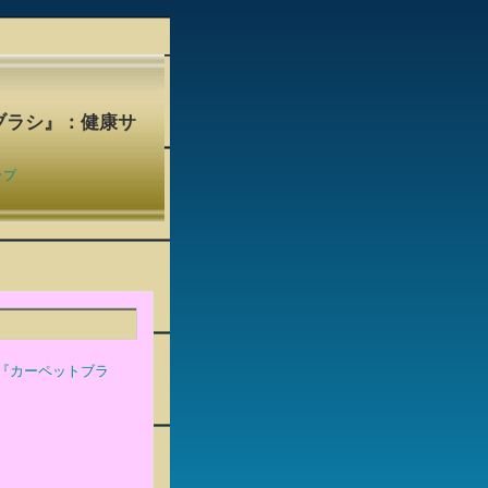
ブラシ』：健康サ
ップ
『カーペットブラ