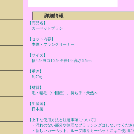
詳細情報
【商品名】
カーペットブラシ
【セット内容】
本体・ブラシクリーナー
【サイズ】
幅4.5×ヨコ10.5×全長14×高さ6.5cm
【重さ】
約70g
【材質】
毛：猪毛（中国産）、持ち手：天然木
【生産国】
日本製
【上手な使用方法と注意事項について】
・汚れのない部分や無理なブラッシングはしないでくださ
・新しいカーペット、ループ織りカーペットにはご使用に