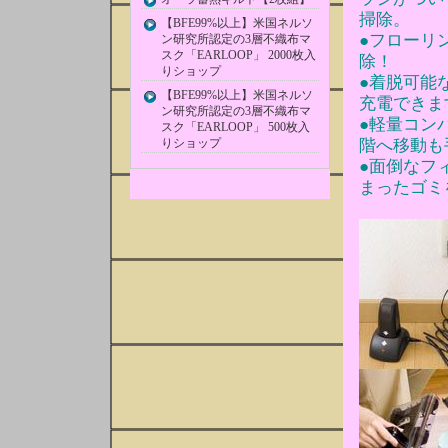
掃除。
【BFE99%以上】米国ネルソ
●フローリ
ン研究所認定の3層不織布マ
スク「EARLOOP」 2000枚入
除！
りショップ
●着脱可能
【BFE99%以上】米国ネルソ
充電できま
ン研究所認定の3層不織布マ
●軽量コン
スク「EARLOOP」 500枚入
りショップ
階へ移動も
●面倒なフ
まったゴミ