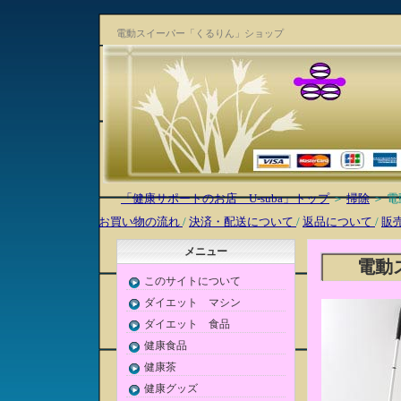
電動スイーパー「くるりん」ショップ
「健康サポートのお店 U-suba」トップ
＞
掃除
＞ 
お買い物の流れ
/
決済・配送について
/
返品について
/
販
メニュー
電動
このサイトについて
ダイエット マシン
ダイエット 食品
健康食品
健康茶
健康グッズ