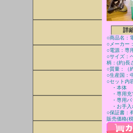
詳
○商品名：
○メーカー
○電源：専
○サイズ：ヘ
柄：(約)長さ
○質量：（
○生産国：
○セット内
・本
・専用
・専用バ
・お手入
○保証書：
販売価格(税込