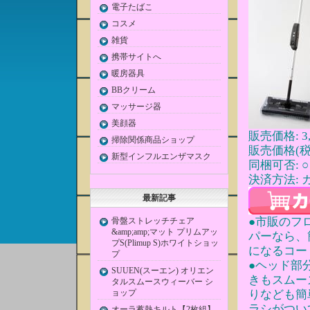
電子たばこ
コスメ
雑貨
携帯サイトへ
暖房器具
BBクリーム
マッサージ器
美顔器
販売価格: 3,
掃除関係商品ショップ
販売価格(税込
新型インフルエンザマスク
同梱可否: ○
決済方法: 
最新記事
●市販のフ
骨盤ストレッチチェア
&amp;amp;マット プリムアッ
パーなら、
プS(Plimup S)ホワイトショッ
になるコー
プ
●ヘッド部
SUUEN(スーエン) オリエン
きもスムー
タルスムースウィーバー シ
ョップ
りなども簡
ラシがつい
オーラ蓄熱キルト【2枚組】