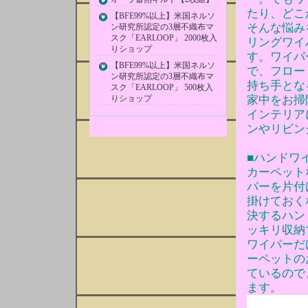
たり、どこ
【BFE99%以上】米国ネルソ
そんな悩み
ン研究所認定の3層不織布マ
スク「EARLOOP」 2000枚入
リングワイ
りショップ
す。ワイパ
【BFE99%以上】米国ネルソ
で、フロー
ン研究所認定の3層不織布マ
持ち手とな
スク「EARLOOP」 500枚入
りショップ
家中をお掃
インテリア
ンやリビン
■ハンドワ
カーペット
パーを片付
掛けておく
決するハン
ッキリ収納
ワイパーだ
ーペットの
ているので
ます。