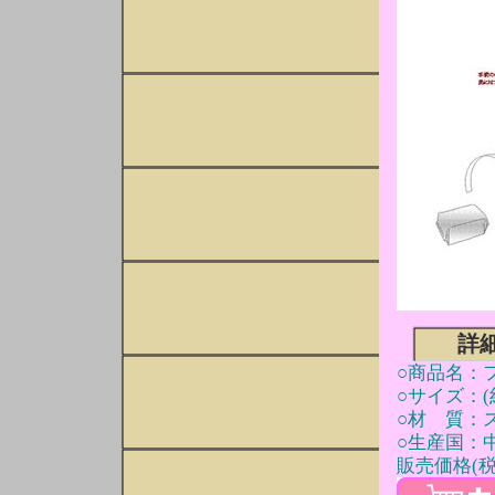
詳
○商品名：
○サイズ：(約
○材 質：
○生産国：
販売価格(税込