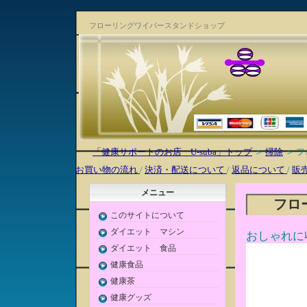
フローリングワイパースタンドショップ
「健康サポートのお店 U-suba」トップ
＞
掃除
＞ 
お買い物の流れ
/
決済・配送について
/
返品について
/
販
メニュー
フロ
このサイトについて
ダイエット マシン
おしゃれに
ダイエット 食品
健康食品
健康茶
健康グッズ