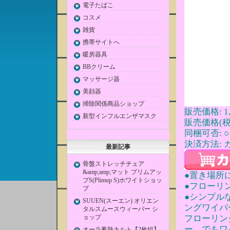
電子たばこ
コスメ
雑貨
携帯サイトへ
暖房器具
BBクリーム
マッサージ器
美顔器
掃除関係商品ショップ
販売価格: 1,
新型インフルエンザマスク
販売価格(税込
同梱可否: ○
決済方法: 
最新記事
骨盤ストレッチチェア
&amp;amp;マット プリムアッ
●置き場所
プS(Plimup S)ホワイトショッ
●フローリ
プ
●シンプル
SUUEN(スーエン) オリエン
ングワイパ
タルスムースウィーバー シ
ョップ
フローリン
ー。でもワ
オーラ蓄熱キルト【2枚組】