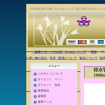
排水管洗浄剤 お願いだからほっといて 流し台用 1000mlショッ
「健康サポートのお店 U-suba」トップ
＞
掃除
＞ 排
お買い物の流れ
/
決済・配送について
/
返品について
/
販
メニュー
排水
このサイトについて
1000
ダイエット マシン
ダイエット 食品
健康食品
健康茶
健康グッズ