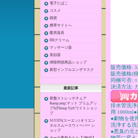
電子たばこ
コスメ
雑貨
携帯サイトへ
暖房器具
BBクリーム
マッサージ器
美顔器
掃除関係商品ショップ
販売価格: 3,
新型インフルエンザマスク
販売価格(税込
同梱可否: ○
決済方法: 
最新記事
骨盤ストレッチチェア
&amp;amp;マット プリムアッ
排水管洗浄剤
プS(Plimup S)ホワイトショッ
用 1000
プ
●劇物を使
SUUEN(スーエン) オリエン
洗浄する洗
タルスムースウィーバー シ
ョップ
●悪臭の元
物質に変え
オーラ蓄熱キルト【2枚組】