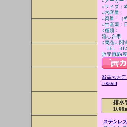
○メーカー
○サイズ：本体
○内容量：（
○質量：（約
○生産国：
○種類：
流し台用
○商品に関
TEL 0120
販売価格(税込
新晶のお店
1000ml
排水
100
ステンレ