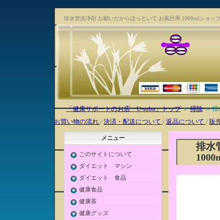
排水管洗浄剤 お願いだからほっといて お風呂用 1000mlショッ
「健康サポートのお店 U-suba」トップ
＞
掃除
＞ 排
お買い物の流れ
/
決済・配送について
/
返品について
/
販
メニュー
排水
このサイトについて
1000
ダイエット マシン
ダイエット 食品
健康食品
健康茶
健康グッズ