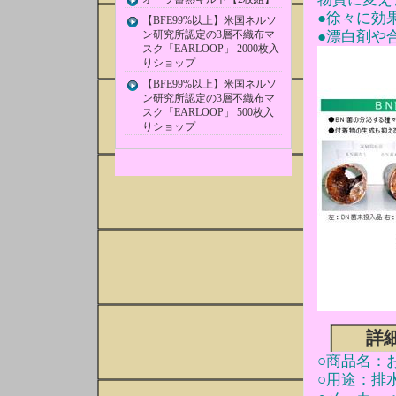
●徐々に効
【BFE99%以上】米国ネルソ
ン研究所認定の3層不織布マ
●漂白剤や
スク「EARLOOP」 2000枚入
りショップ
【BFE99%以上】米国ネルソ
ン研究所認定の3層不織布マ
スク「EARLOOP」 500枚入
りショップ
詳
○商品名：お
○用途：排