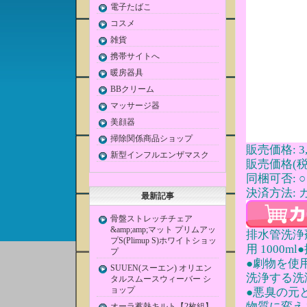
電子たばこ
コスメ
雑貨
携帯サイトへ
暖房器具
BBクリーム
マッサージ器
美顔器
掃除関係商品ショップ
販売価格: 3,
新型インフルエンザマスク
販売価格(税込
同梱可否: ○
決済方法: 
最新記事
骨盤ストレッチチェア
&amp;amp;マット プリムアッ
排水管洗浄剤
プS(Plimup S)ホワイトショッ
用 1000
プ
●劇物を使
SUUEN(スーエン) オリエン
洗浄する洗
タルスムースウィーバー シ
ョップ
●悪臭の元
物質に変え
オーラ蓄熱キルト【2枚組】