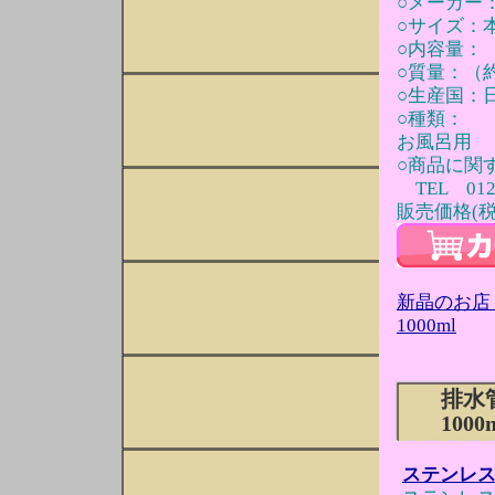
○メーカー
○サイズ：本体
○内容量：（
○質量：（約
○生産国：
○種類：
お風呂用
○商品に関
TEL 0120
販売価格(税込
新晶のお店
1000ml
排水
100
ステンレ