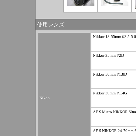
使用レンズ
Nikkor 18-55mm f/3.5-5.
Nikkor 35mm f/2D
Nikkor 50mm f/1.8D
Nikkor 50mm f/1.4G
Nikon
AF-S Micro NIKKOR 60m
AF-S NIKKOR 24-70mm f