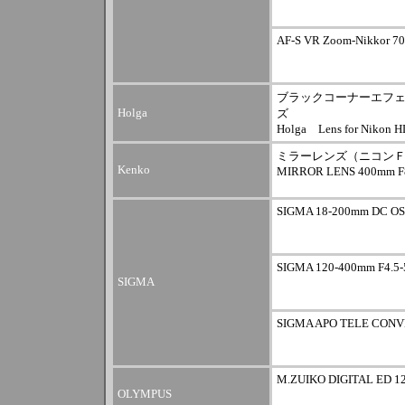
AF-S VR Zoom-Nikkor 70
ブラックコーナーエフェ
Holga
ズ
Holga Lens for Nikon H
ミラーレンズ（ニコン
Kenko
MIRROR LENS 400mm F
SIGMA 18-200mm DC OS
SIGMA 120-400mm F4.5-
SIGMA
SIGMA APO TELE CONV
M.ZUIKO DIGITAL ED 12
OLYMPUS