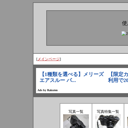
使
[
メインページ
]
写真一覧
写真特集一覧