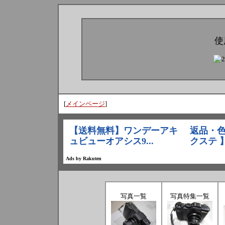
使
[
メインページ
]
写真一覧
写真特集一覧