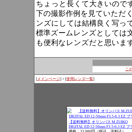
ちょっと長くて大きいので
下の撮影作例を見ていただ
ンズにしては結構良く写っ
標準ズームレンズとしては
も便利なレンズだと思いま
こ
[
メインページ
] > [
使用レンズ一覧
]
【送料無料】オリンパス M.ZUIKO
DIGITAL ED 12-50mm F3.5-6.3 EZ
価格：33,980円（税込、送料込）