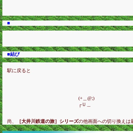
■
■結び
駅に戻ると
(+＿@;)
┌Ｕ＿
尚、
［大井川鉄道の旅］シリーズ
の他画面への切り換えは