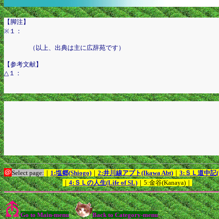
【脚注】
※１：
（以上、出典は主に広辞苑です）
【参考文献】
△１：
＠
Select page:
｜
1:塩郷(Shiogo)
｜
2:井川線アプト(Ikawa Abt)
｜
3:ＳＬ道中記(Go
｜
4:ＳＬの人生(Life of SL)
｜5:金谷(Kanaya)｜
Go to Main-menu
Back to Category-menu