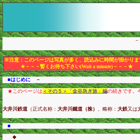
－
※注意：このページは写真が多く、読込みに時間が掛かりま
★－－－暫くお待ち下さい(Wait a minute)－－－★
■はじめに －
★このページは
＜その５＞「金谷急ぎ旅」編
の続きです。
大井川鉄道
（正式名称：
大井川鐵道（株）
、略称：
大鉄
又は
■
◆