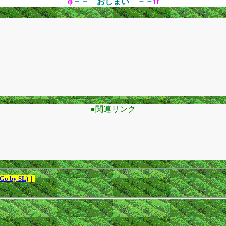
φ
－－ おしまい －－
ψ
●関連リンク
 by SL)
｜