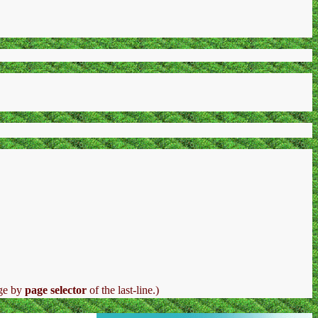
e by
page selector
of the last-line.)