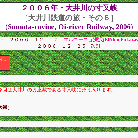
２００６年・大井川の寸又峡
［大井川鉄道の旅・その６］
(Sumata-ravine, Oi-river Railway, 2006)
－ ２００６．１２．１７
エルニーニョ深沢(ElNino Fukazaw
２００６．１２．２５ 改訂
す。
今回は大井川の奥座敷である寸又峡に分け入ります。
大鐵
）