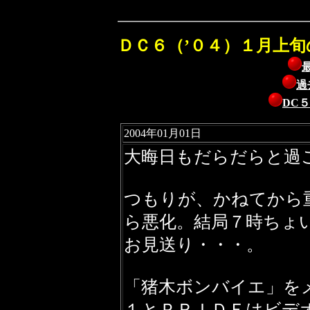
ＤＣ６（’０４）１月上旬
過
DC
2004年01月01日
大晦日もだらだらと過
つもりが、かねてから
ら悪化。結局７時ちょ
お見送り・・・。
「猪木ボンバイエ」を
１とＰＲＩＤＥはビデ