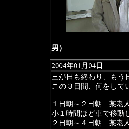
男）
2004年01月04日
三が日も終わり、もう
この３日間、何をして
１日朝～２日朝 某老
小１時間ほど車で移動
２日朝～４日朝 某老