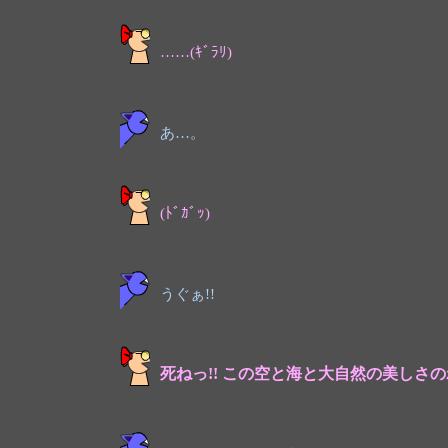
……(ｷﾞﾗﾘ)
あ…。
(ﾄﾞｶﾞｯ)
うぐぁ!!
死ねっ!! この空と海と大自然の美しさ